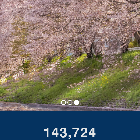
जापानमा कार्यरत विभिन्न देशका
नर्सिङ्ग केयर वर्करको अन्तर्वार्ता हेर्नुहोस् ।
,
1
4
3
7
2
4