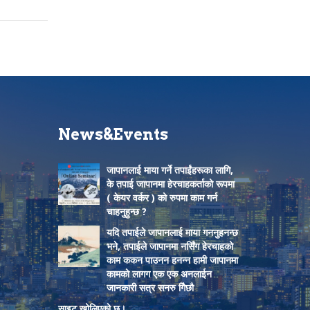
News&Events
जापानलाई माया गर्ने तपाईंहरूका लागि,
के तपाई जापानमा हेरचाहकर्ताको रूपमा
( केयर वर्कर ) को रुपमा काम गर्न
चाहनुहुन्छ ?
यदि तपाईले जापानलाई माया गननुहनन्छ
भने, तपाईले जापानमा नर्सिंग हेरचाहको
काम ककन पाउनन हनन्न हामी जापानमा
कामको लागग एक एक अनलाईन
जानकारी सत्र सनरु गिैछौ
साइट खोलिएको छ।