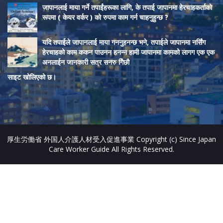
जापानलाई माया गर्ने तपाईंहरूका लागि, के तपाई जापानमा हेरचाहकर्ताको
e
रूपमा ( केयर वर्कर ) को रुपमा काम गर्न चाहनुहुन्छ ?
l
यदि तपाईले जापानलाई माया गननुहनन्छ भने, तपाईले जापानमा नर्सिंग
हेरचाहको काम ककन पाउनन हनन्न हामी जापानमा कामको लागग एक एक
अनलाईन जानकारी सत्र सनरु गिैछौ
साइट खोलिएको छ।
厚生労働省 外国人介護人材受入促進事業 Copyright (c) Since Japan
Care Worker Guide All Rights Reserved.