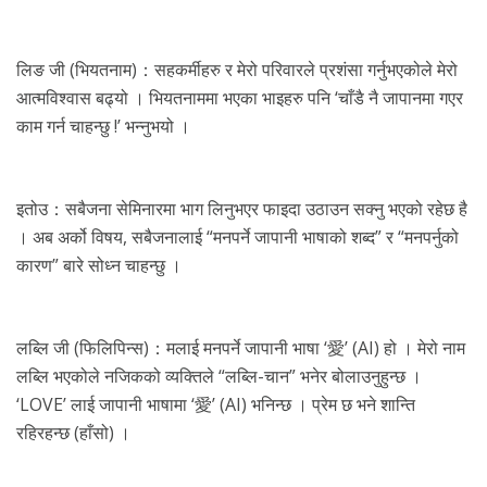
लिङ जी (भियतनाम)：सहकर्मीहरु र मेरो परिवारले प्रशंसा गर्नुभएकोले मेरो
आत्मविश्वास बढ्यो । भियतनाममा भएका भाइहरु पनि ‘चाँडै नै जापानमा गएर
काम गर्न चाहन्छु !’ भन्नुभयो ।
इतोउ：सबैजना सेमिनारमा भाग लिनुभएर फाइदा उठाउन सक्नु भएको रहेछ है
। अब अर्को विषय, सबैजनालाई “मनपर्ने जापानी भाषाको शब्द” र “मनपर्नुको
कारण” बारे सोध्न चाहन्छु ।
लब्लि जी (फिलिपिन्स)：मलाई मनपर्ने जापानी भाषा ‘愛’ (AI) हो । मेरो नाम
लब्लि भएकोले नजिकको व्यक्तिले “लब्लि-चान” भनेर बोलाउनुहुन्छ ।
‘LOVE’ लाई जापानी भाषामा ‘愛’ (AI) भनिन्छ । प्रेम छ भने शान्ति
रहिरहन्छ (हाँसो) ।