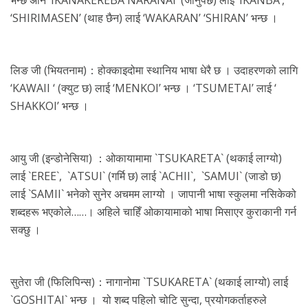
भन्छ अनि ‘IKANAKEREBA NARANAI’ (जानुपर्छ) लाई ‘IKANBA’,
‘SHIRIMASEN’ (थाह छैन) लाई ‘WAKARAN’ ‘SHIRAN’ भन्छ ।
लिङ जी (भियतनाम)：होक्काइदोमा स्थानिय भाषा धेरै छ । उदाहरणको लागि
‘KAWAII ‘ (क्युट छ) लाई ‘MENKOI’ भन्छ । ‘TSUMETAI’ लाई ‘
SHAKKOI’ भन्छ ।
आयु जी (इन्डोनेसिया) ：ओकायामामा `TSUKARETA` (थकाई लाग्यो)
लाई `EREE`, `ATSUI` (गर्मि छ) लाई `ACHII`, `SAMUI` (जाडो छ)
लाई `SAMII` भनेको सुनेर अचमम लाग्यो । जापानी भाषा स्कुलमा नसिकेको
शब्दहरू भएकोले……। अहिले चाहिँ ओकायामाको भाषा मिसाएर कुराकानी गर्न
सक्छु ।
सुतेरा जी (फिलिपिन्स)：नागानोमा `TSUKARETA` (थकाई लाग्यो) लाई
`GOSHITAI` भन्छ । यो शब्द पहिलो चोटि सुन्दा, प्रयोगकर्ताहरुले