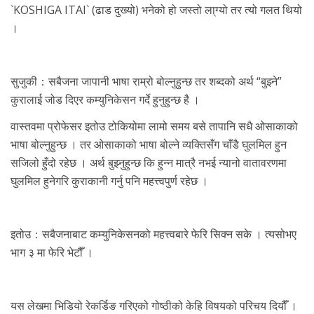
`KOSHIGA ITAI` (ढाड दुख्यो) भनेको हो जस्तो ला्ग्यो तर त्यो गलत थियो
।
सुजुकी：सबैजना जापानी भाषा राम्रो बोल्नुहुन्छ तर शब्दको अर्थ “बुझ्ने”
कुरालाई जोड दिएर कम्युनिकेसन गर्दे हुनुहुन्छ है ।
वास्तवमा प्रोफेसर इतोउ टोकियोमा लामो समय बसे तापानि सधै ओसाकाको
भाषा बोल्नुहुन्छ । तर ओसाकाको भाषा बोल्ने व्यक्तिसँग चाँडै घुलमिल हुन
सजिलो हुँदो रहेछ । अर्थ बुझ्नुहुन्छ कि हुन्न मात्रै नभई न्यानो वातावरणमा
घुलमिल हुनेगरि कुराकानी गर्नु पनि महत्त्वपुर्ण रहेछ ।
इतोउ：सबैजनाबाट कम्युनिकेसनको महत्त्वबारे फेरि सिक्न सके । त्यसोभए
भाग ३ मा फेरि भेटौँ ।
यस लेखमा भिडियो रेकर्डिङ गरिएको गोष्ठीको केहि विषयको परिचय दियौँ ।