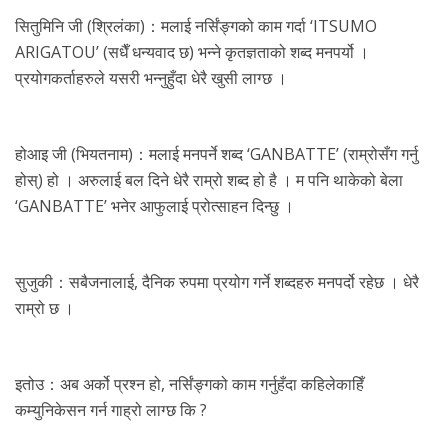
सितुमिनि जी (श्रिलंका)：मलाई नर्सिंङ्गको काम गर्दा ‘ITSUMO
ARIGATOU’ (सधैँ धन्यवाद छ) भन्ने कृतज्ञताको शब्द मनपर्यो ।
प्रयोगकर्ताहरुले यसरी भन्नुहुँदा धेरै खुसी लाग्छ ।
होआइ जी (भियतनाम)：मलाई मनपर्ने शब्द ‘GANBATTE’ (राम्रोसँग गर्नु
होस्) हो । अरुलाई बल दिने धेरै राम्रो शब्द हो है । म पनि थाकेको बेला
‘GANBATTE’ भनेर आफुलाई प्रोत्साहन दिन्छु ।
सुजुकी：सबैजनालाई, दैनिक रुपमा प्रयोग गर्ने शब्दहरु मनपर्दो रहेछ । धेरै
राम्रो छ ।
इतोउ：अब अर्को प्रश्न हो, नर्सिंङ्गको काम गर्नुहँदा कहिलेकाहिँ
कम्युनिकेसन गर्न गाह्रो लाग्छ कि ?