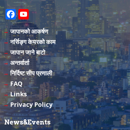
F
Y
a
o
जापानको आकर्षण
c
u
नर्सिङ्ग केयरको काम
e
T
जापान जाने बाटो
b
u
अन्तर्वार्ता
o
b
निर्दिष्ट सीप प्रणाली
o
e
FAQ
k
C
Links
h
Privacy Policy
a
n
News&Events
n