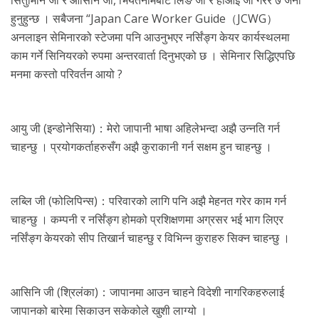
सितुमिनि जी र आसिनि जी, भियतनामबाट लिङ जी र होआइ जी गरेर ७ जना
हुनुहुन्छ । सबैजना “Japan Care Worker Guide（JCWG）
अनलाइन सेमिनारको स्टेजमा पनि आउनुभएर नर्सिंङ्ग केयर कार्यस्थलमा
काम गर्ने सिनियरको रुपमा अन्तरवार्ता दिनुभएको छ । सेमिनार सिद्धिएपछि
मनमा कस्तो परिवर्तन आयो ?
आयु जी (इन्डोनेसिया)：मेरो जापानी भाषा अहिलेभन्दा अझै उन्नति गर्न
चाहन्छु । प्रयोगकर्ताहरुसँग अझै कुराकानी गर्न सक्षम हुन चाहन्छु ।
लब्लि जी (फोलिपिन्स)：परिवारको लागि पनि अझै मेहनत गरेर काम गर्न
चाहन्छु । कम्पनी र नर्सिंङ्ग होमको प्रशिक्षणमा अग्रसर भई भाग लिएर
नर्सिंङ्ग केयरको सीप तिखार्न चाहन्छु र विभिन्न कुराहरु सिक्न चाहन्छु ।
आसिनि जी (श्रिलंका)：जापानमा आउन चाहने विदेशी नागरिकहरुलाई
जापानको बारेमा सिकाउन सकेकोले खुशी लाग्यो ।