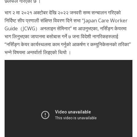
छलफल गरिएको छ ।
भाग २ मा २०२१ अक्टोबर देखि २०२२ जनवरी सम्म सन्चालन गरिएको
निर्दिष्ट सीप प्रणाली संक्षिप्त विवरण दिने सभा “Japan Care Worker
Guide（JCWG）अनलाइन सेमिनार” मा आउनुभएका, नर्सिंङ्ग केयरमा
भाग लिनुभएका जापानमा बसोबास गर्ने ७ जना विदेशी नागरिकहरुलाई
“नर्सिंङ्ग केयर कार्यस्थलमा काम गर्नुको आकर्षण र कम्युनिकेसनको तरिका”
भन्ने विषयमा अन्तर्वार्ता लिइएको थियो ।