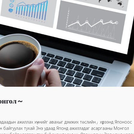
Монгол～
адаадын ажиллах хүчнийг авахыг дэмжих тѳслийн」хүрээнд Японоос
н байгуулах тухай Энэ удаад Японд ажилладаг асаргааны Монгол