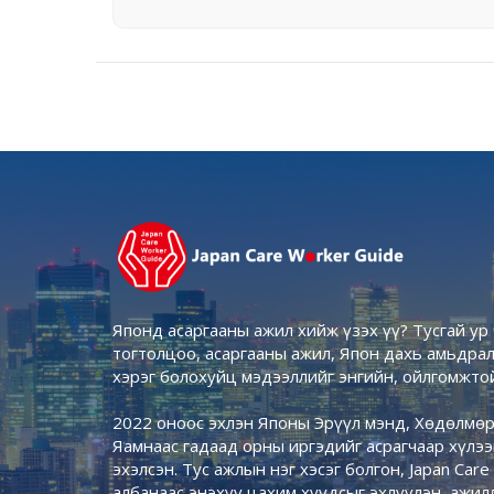
Японд асаргааны ажил хийж үзэх үү? Тусгай у
тогтолцоо, асаргааны ажил, Япон дахь амьдрал,
хэрэг болохуйц мэдээллийг энгийн, ойлгомжто
2022 оноос эхлэн Японы Эрүүл мэнд, Хөдөлмө
Яамнаас гадаад орны иргэдийг асрагчаар хүлэ
эхэлсэн. Тус ажлын нэг хэсэг болгон, Japan Car
албанаас энэхүү цахим хуудсыг эхлүүлэн, ажил