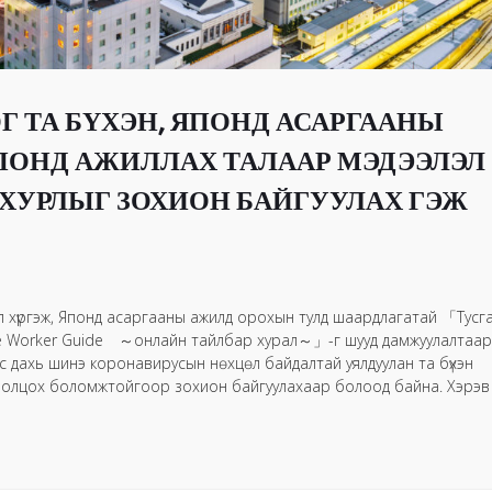
 ТА БҮХЭН, ЯПОНД АСАРГААНЫ
ЯПОНД АЖИЛЛАХ ТАЛААР МЭДЭЭЛЭЛ
 ХУРЛЫГ ЗОХИОН БАЙГУУЛАХ ГЭЖ
л хүргэж, Японд асаргааны ажилд орохын тулд шаардлагатай 「Тусг
re Worker Guide ～онлайн тайлбар хурал～」-г шууд дамжуулалтаар
лс дахь шинэ коронавирусын нѳхцѳл байдалтай уялдуулан та бүхэн
олцох боломжтойгоор зохион байгуулахаар болоод байна. Хэрэв 