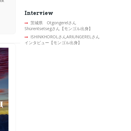
амж
Interview
茨城県 Otgongerelさん
Shürentsetsegさん【モンゴル出身】
ISHINKHOROLさんARIUNGERELさん
インタビュー【モンゴル出身】