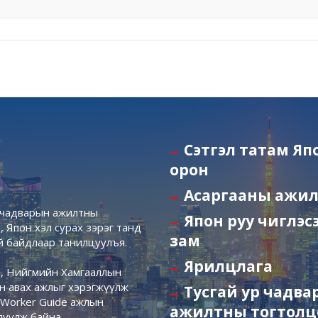
Сэтгэл татам Яп
орон
Асаргааны ажи
р чадварын ажилтны
Япон руу чиглэс
 Япон хэл сурах зэрэг танд
зам
й байдлаар танилцуулъя.
Ярилцлага
р, Нийгмийн Хамгааллын
эн авах ажлыг хэрэгжүүлж
Тусгай ур чадв
e Worker Guide ажлын
ажилтны тогтолц
луулж байна.