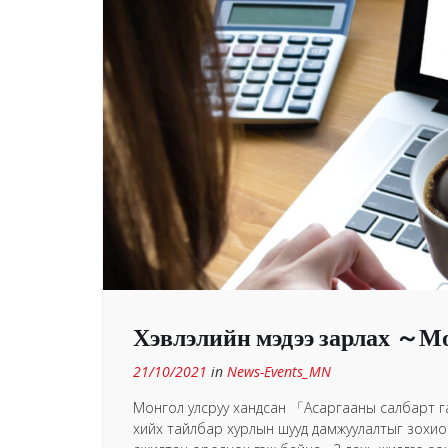
Хэвлэлийн мэдээ зарлах ～
21/10/2021
in
News-Events_MN
Монгол улсруу хандсан 「Асаргааны салбарт г
хийх тайлбар хурлын шууд дамжуулалтыг зохио