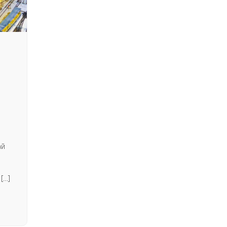
ай
[…]