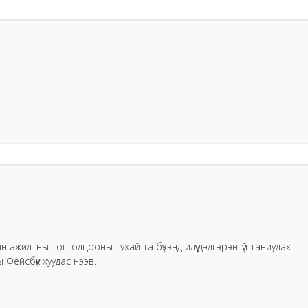
 ажилтны тогтолцооны тухай та бүхэнд илүү дэлгэрэнгүй таниулах
Фейсбүүк хуудас нээв.