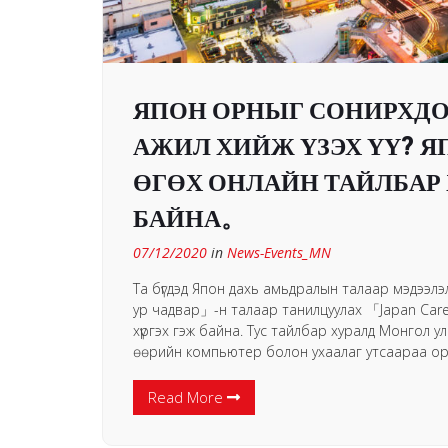
ЯПОН ОРНЫГ СОНИРХДОГ
АЖИЛ ХИЙЖ ҮЗЭХ ҮҮ? 
ӨГӨХ ОНЛАЙН ТАЙЛБАР
БАЙНА。
07/12/2020
in
News-Events_MN
Та бүгдэд Япон дахь амьдралын талаар мэдээлэ
ур чадвар」-н талаар танилцуулах 「Japan Ca
хүргэх гэж байна. Тус тайлбар хуралд Монгол у
ѳѳрийн компьютер болон ухаалаг утсаараа ор
Read More