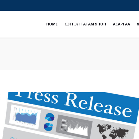
e
НOME
СЭТГЭЛ ТАТАМ ЯПОН
АСАРГАА