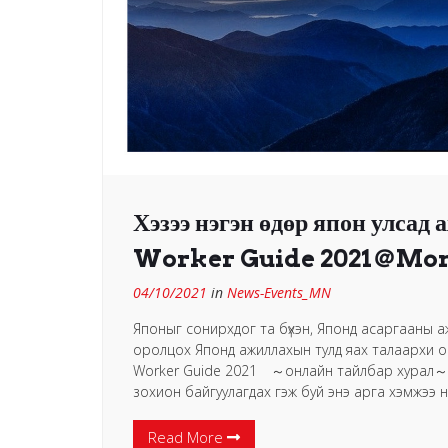
Хэзээ нэгэн өдөр япон улсад
Worker Guide 2021＠Mong
04/10/2021
in
News-Events_MN
Японыг сонирхдог та бүхэн, Японд асаргааны аж
оролцох Японд ажиллахын тулд яах талаархи о
Worker Guide 2021 ～онлайн тайлбар хурал～」-
зохион байгуулагдах гэж буй энэ арга хэмжээ н
Read More