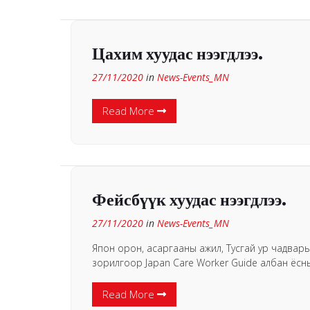
Цахим хуудас нээгдлээ.
27/11/2020
in
News-Events_MN
Read More
Фейсбүүк хуудас нээгдлээ.
27/11/2020
in
News-Events_MN
Япон орон, асаргааны ажил, Тусгай ур чадварын
зорилгоор Japan Care Worker Guide албан ёсны 
Read More