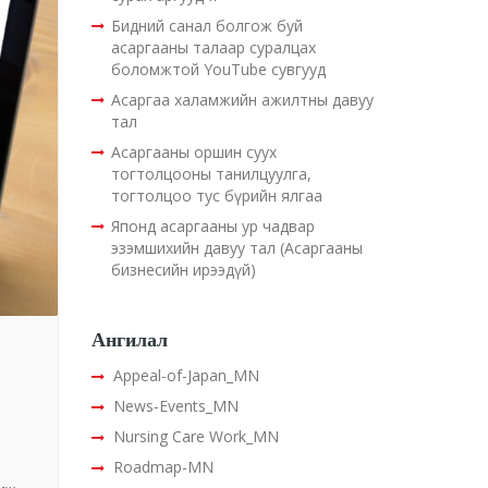
Бидний санал болгож буй
асаргааны талаар суралцах
боломжтой YouTube сувгууд
Асаргаа халамжийн ажилтны давуу
тал
Асаргааны оршин суух
тогтолцооны танилцуулга,
тогтолцоо тус бүрийн ялгаа
Японд асаргааны ур чадвар
эзэмшихийн давуу тал (Асаргааны
бизнесийн ирээдүй)
Ангилал
Appeal-of-Japan_MN
News-Events_MN
Nursing Care Work_MN
Roadmap-MN