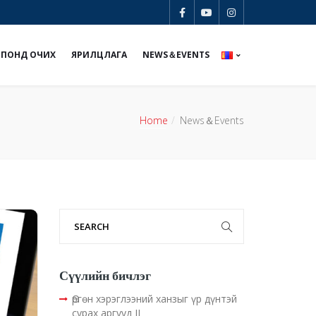
ЯПОНД ОЧИХ
ЯРИЛЦЛАГА
NEWS＆EVENTS
Home
News＆Events
Сүүлийн бичлэг
Өргөн хэрэглээний ханзыг үр дүнтэй
сурах аргууд II