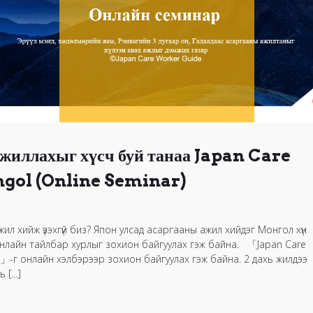
 ажиллахыг хүсч буй танаа Japan Care
ol (Online Seminar)
ил хийж үзэхгүй биз? Япон улсад асаргааны ажил хийдэг Монгол хүн
нлайн тайлбар хурлыг зохион байгуулах гэж байна. 「Japan Care
г онлайн хэлбэрээр зохион байгуулах гэж байна. 2 дахь жилдээ
ь […]