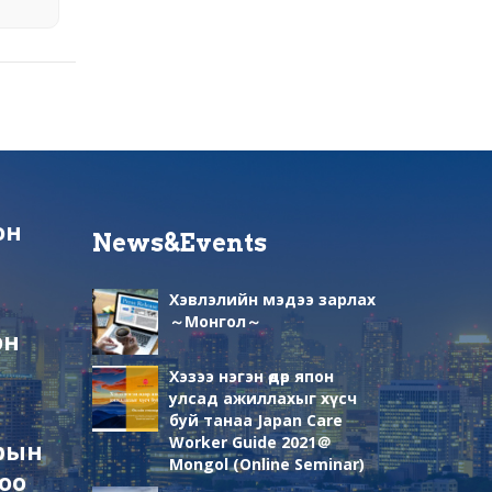
он
News&Events
л
Хэвлэлийн мэдээ зарлах
～Монгол～
эн
Хэзээ нэгэн өдөр япон
улсад ажиллахыг хүсч
буй танаа Japan Care
Worker Guide 2021＠
арын
Mongol (Online Seminar)
оо