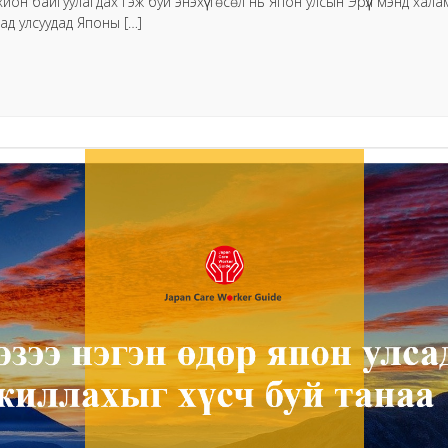
н байгуулагдах гэж буй энэхүү тѳсѳл нь Япон улсын Эрүүл мэнд хал
ад улсуудад Японы […]