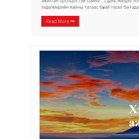
ажилтан оролцох гэж байна 2 дахь жилдээ зохио
хѳдѳлмѳрийн яамны татаас бүхий тѳсѳл ба гада
Read More