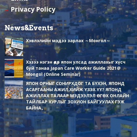
a
Privacy Policy
n
n
News&Events
e
Хэвлэлийн мэдээ зарлах ～Монгол～
l
Хэзээ нэгэн өдөр япон улсад ажиллахыг хүсч
буй танаа Japan Care Worker Guide 2021＠
Mongol (Online Seminar)
ЯПОН ОРНЫГ СОНИРХДОГ ТА БҮХЭН, ЯПОНД
АСАРГААНЫ АЖИЛ ХИЙЖ ҮЗЭХ ҮҮ? ЯПОНД
АЖИЛЛАХ ТАЛААР МЭДЭЭЛЭЛ ӨГӨХ ОНЛАЙН
ТАЙЛБАР ХУРЛЫГ ЗОХИОН БАЙГУУЛАХ ГЭЖ
БАЙНА。