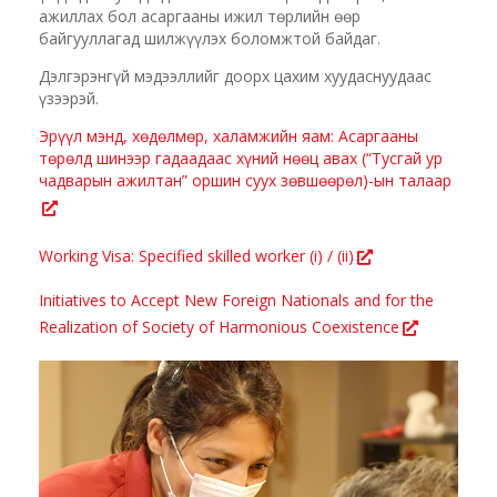
ажиллах бол асаргааны ижил төрлийн өөр
байгууллагад шилжүүлэх боломжтой байдаг.
Дэлгэрэнгүй мэдээллийг доорх цахим хуудаснуудаас
үзээрэй.
Эрүүл мэнд, хөдөлмөр, халамжийн яам: Асаргааны
төрөлд шинээр гадаадаас хүний нөөц авах (“Тусгай ур
чадварын ажилтан” оршин суух зөвшөөрөл)-ын талаар
Working Visa: Specified skilled worker (i) / (ii)
Initiatives to Accept New Foreign Nationals and for the
Realization of Society of Harmonious Coexistence