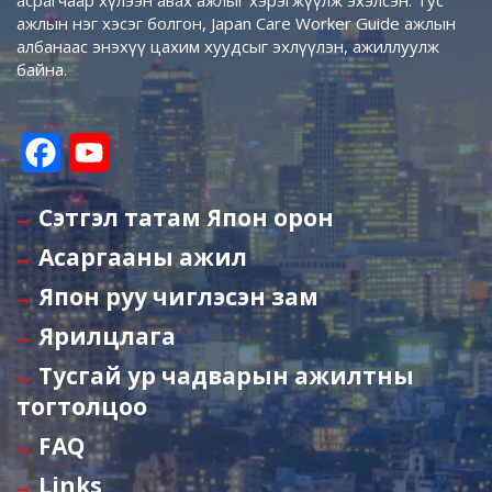
асрагчаар хүлээн авах ажлыг хэрэгжүүлж эхэлсэн. Тус
ажлын нэг хэсэг болгон, Japan Care Worker Guide ажлын
албанаас энэхүү цахим хуудсыг эхлүүлэн, ажиллуулж
байна.
F
Y
a
o
Сэтгэл татам Япон орон
c
u
Асаргааны ажил
e
T
Япон руу чиглэсэн зам
b
u
Ярилцлага
o
b
Тусгай ур чадварын ажилтны
o
e
тогтолцоо
k
C
FAQ
h
Links