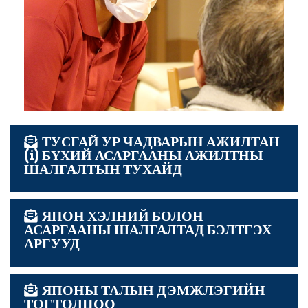
ТУСГАЙ УР ЧАДВАРЫН АЖИЛТАН
(i) БҮХИЙ АСАРГААНЫ АЖИЛТНЫ
ШАЛГАЛТЫН ТУХАЙД
ЯПОН ХЭЛНИЙ БОЛОН
АСАРГААНЫ ШАЛГАЛТАД БЭЛТГЭХ
АРГУУД
ЯПОНЫ ТАЛЫН ДЭМЖЛЭГИЙН
ТОГТОЛЦОО