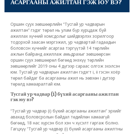
АСАРГААНЫ АЖИЛТАН ГЭЖ ЮУ ВЭ?
Оршин суух зөвшөөрлийн “Тусгай ур чадварын
ажилтан” гэдэг төрөл нь улам бүр хурцдаж буй
ажиллах хүчний хомсдолыг шийдвэрлэх зорилгоор
тодорхой заасан мэргэжил, ур чадвартай гадаадын
боловсон хүчнийг асаргаа тэргүүтэй 14 төрлийн
ажлын байранд ажиллаж амьдрахыг зөвшөөрсөн
оршин суух зөвшөөрөл бөгөөд энэхүү төрлийн
зөвшөөрлийг 2019 оны 4 дүгээр сараас олгож эхэлсэн
юм. Тусгай ур чадварын ажилтан гэдэгт i, ii гэсэн хоёр
төрөл байдаг ба асаргааны ажил нь зөвхөн i дүгээр
төрөлд хамааралтай юм.
Тусгай ур чадвар (i) бүхий асаргааны ажилтан
гэж юу вэ?
“Тусгай ур чадвар (i) бүхий асаргааны ажилтан” эрхийг
авахад боловсролын байдал төдийлөн хамаагүй
бөгөөд, 18 нас хүрсэн бол хэн ч хүсэлт гаргаж болно.
Гагцхүү “Тусгай ур чадвар (i) бүхий асаргааны ажилтны