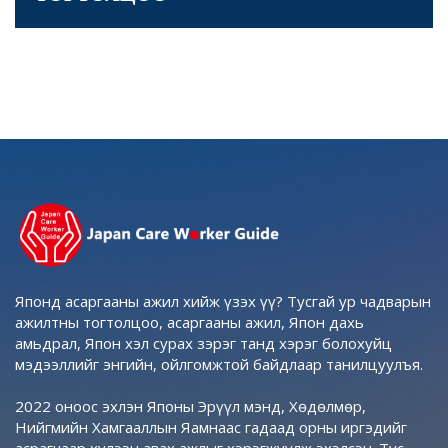
Японд асаргааны ажил хийж үзэх үү? Тусгай ур чадварын
ажилтны тогтолцоо, асаргааны ажил, Япон дахь
амьдрал, Япон хэл сурах зэрэг танд хэрэг болохуйц
мэдээллийг энгийн, ойлгомжтой байдлаар танилцуулъя.
2022 оноос эхлэн Японы Эрүүл мэнд, Хөдөлмөр,
Нийгмийн Хамгааллын Яамнаас гадаад орны иргэдийг