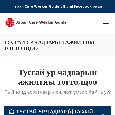
Japan Care Worker Guide official Facebook page
Phone:
ТУСГАЙ УР ЧАДВАРЫН АЖИЛТНЫ
ТОГТОЛЦОО
Тусгай ур чадварын
ажилтны тогтолцоо
Та Японд асрагчаар ажиллаж үзмээр байна уу?
ТУСГАЙ УР ЧАДВАР (i) БҮХИЙ