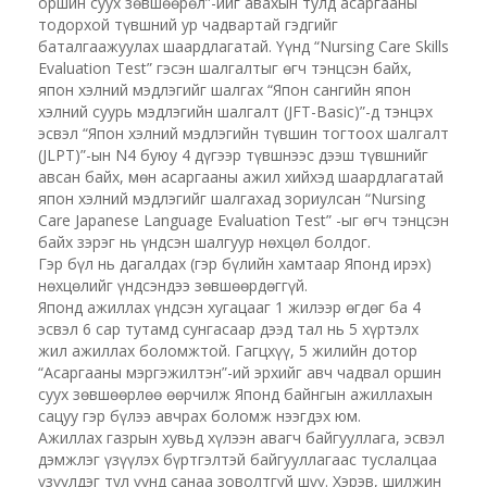
оршин суух зөвшөөрөл”-ийг авахын тулд асаргааны
тодорхой түвшний ур чадвартай гэдгийг
баталгаажуулах шаардлагатай. Үүнд “Nursing Care Skills
Evaluation Test” гэсэн шалгалтыг өгч тэнцсэн байх,
япон хэлний мэдлэгийг шалгах “Япон сангийн япон
хэлний суурь мэдлэгийн шалгалт (JFT-Basic)”-д тэнцэх
эсвэл “Япон хэлний мэдлэгийн түвшин тогтоох шалгалт
(JLPT)”-ын N4 буюу 4 дүгээр түвшнээс дээш түвшнийг
авсан байх, мөн асаргааны ажил хийхэд шаардлагатай
япон хэлний мэдлэгийг шалгахад зориулсан “Nursing
Care Japanese Language Evaluation Test” -ыг өгч тэнцсэн
байх зэрэг нь үндсэн шалгуур нөхцөл болдог.
Гэр бүл нь дагалдах (гэр бүлийн хамтаар Японд ирэх)
нөхцөлийг үндсэндээ зөвшөөрдөггүй.
Японд ажиллах үндсэн хугацааг 1 жилээр өгдөг ба 4
эсвэл 6 сар тутамд сунгасаар дээд тал нь 5 хүртэлх
жил ажиллах боломжтой. Гагцхүү, 5 жилийн дотор
“Асаргааны мэргэжилтэн”-ий эрхийг авч чадвал оршин
суух зөвшөөрлөө өөрчилж Японд байнгын ажиллахын
сацуу гэр бүлээ авчрах боломж нээгдэх юм.
Ажиллах газрын хувьд хүлээн авагч байгууллага, эсвэл
дэмжлэг үзүүлэх бүртгэлтэй байгууллагаас туслалцаа
үзүүлдэг тул үүнд санаа зоволтгүй шүү. Хэрэв, шилжин