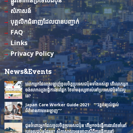
ផ្លូវទៅកាន់ប្រទេសជប៉ុន
b
u
សំភាសន៍
o
b
បុគ្គលិកជំនាញដែលបានបញ្ជាក់
o
e
FAQ
k
C
Links
h
Privacy Policy
a
n
News&Events
n
លោកអ្នកដែលស្រឡាញ់ចូលចិត្តប្រទេសជប៉ុនទាំងអស់គ្នា តើលោកអ្នក
e
ចង់សាកល្បងធ្វើការងារផ្នែក ថែទាំមនុស្សចាស់នៅប្រទេសជប៉ុនដែរឬ
ទេ?
l
Japan Care Worker Guide 2021 ～វគ្គពន្យល់ផ្ដល់
ព័ត៌មានតាមអនឡាញ～
ជូនចំពោះអ្នកដែលចូលចិត្តប្រទេសជប៉ុន តើអ្នកចង់ធ្វើការងារថែទាំនៅ
ប្រទេសជប៉ុនដែរទេ? សិក្ខាសាលាអនឡាញស្តីពីការធ្វើការនៅ