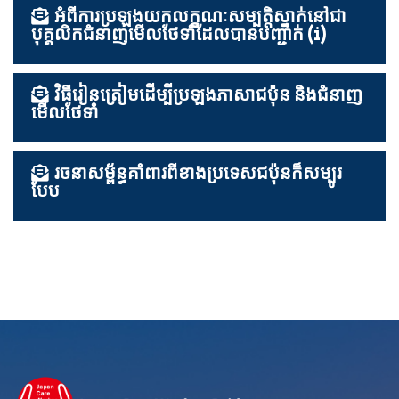
អំពីការប្រឡងយកលក្ខណៈសម្បត្តិស្នាក់នៅជា
បុគ្គលិកជំនាញមើលថែទាំដែលបានបញ្ជាក់ (i)
វិធីរៀនត្រៀមដើម្បីប្រឡងភាសាជប៉ុន និងជំនាញ
មើលថែទាំ
រចនាសម្ព័ន្ធគាំពារពីខាងប្រទេសជប៉ុនក៏សម្បូរ
បែប