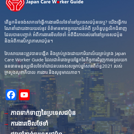
តើអ្នកមិនចង់សាកទៅធ្វើការងារមើលថែទាំនៅប្រទេសជប៉ុនទេឬ? យើងធ្វើការ
ណែនាំដោយងាយយល់នូវ ព័ត៌មានមានប្រយោជន៍អំពី ប្រព័ន្ធបុគ្គលិកជំនាញ
ដែលបានបញ្ជាក់ អំពីការងារមើលថែទាំ អំពីជីវភាពរស់នៅនៅប្រទេសជប៉ុន
និងអំពីការសិក្សាភាសាជប៉ុន។
វែបសាយនេះត្រូវបានបង្កើត និងគ្រប់គ្រងដោយការិយាល័យគ្រប់គ្រង Japan
Care Worker Guide ដែលជាគំរោងមួយផ្នែកនៃកិច្ចការជំរុញការទទួលយក
ធនធានមនុស្សមើលថែទាំជាជនបរទេសសម្រាប់ឆ្នាំសារពើពន្ធ2021 របស់
ក្រសួងសុខាភិបាល ការងារ និងសុខុមាលភាព។
F
Y
a
o
ភាពទាក់ទាញនៃប្រទេសជប៉ុន
c
u
ការងារមើលថែទាំ
e
T