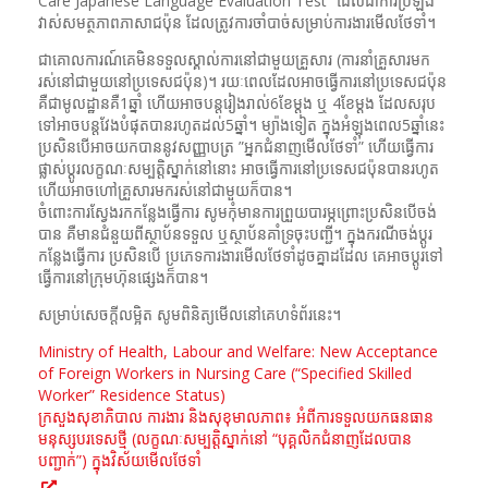
Care Japanese Language Evaluation Test” ដែលជាការប្រឡង
វាស់សមត្ថភាពភាសាជប៉ុន ដែលត្រូវការចាំបាច់សម្រាប់ការងារមើលថែទាំ។
ជាគោលការណ៍គេមិនទទួលស្គាល់ការនៅជាមួយគ្រួសារ (ការនាំគ្រួសារមក
រស់នៅជាមួយនៅប្រទេសជប៉ុន)។ រយៈពេលដែលអាចធ្វើការនៅប្រទេសជប៉ុន
គឺជាមូលដ្ឋានគឺ1ឆ្នាំ ហើយអាចបន្តរៀងរាល់6ខែម្ដង ឬ 4ខែម្ដង ដែលសរុប
ទៅអាចបន្តវែងបំផុតបានរហូតដល់5ឆ្នាំ។ ម្យ៉ាងទៀត ក្នុងអំឡុងពេល5ឆ្នាំនេះ
ប្រសិនបើអាចយកបាននូវសញ្ញាបត្រ ”អ្នកជំនាញមើលថែទាំ” ហើយធ្វើការ
ផ្លាស់ប្ដូរលក្ខណៈសម្បត្តិស្នាក់នៅនោះ អាចធ្វើការនៅប្រទេសជប៉ុនបានរហូត
ហើយអាចហៅគ្រួសារមករស់នៅជាមួយក៏បាន។
ចំពោះការស្វែងរកកន្លែងធ្វើការ សូមកុំមានការព្រួយបារម្ភព្រោះប្រសិនបើចង់
បាន គឺមានជំនួយពីស្ថាប័នទទួល ឬស្ថាប័នគាំទ្រចុះបញ្ជី។ ក្នុងករណីចង់ប្ដូរ
កន្លែងធ្វើការ ប្រសិនបើ ប្រភេទការងារមើលថែទាំដូចគ្នាដដែល គេអាចប្ដូរទៅ
ធ្វើការនៅក្រុមហ៊ុនផ្សេងក៏បាន។
សម្រាប់សេចក្ដីលម្អិត សូមពិនិត្យមើលនៅគេហទំព័រនេះ។
Ministry of Health, Labour and Welfare: New Acceptance
of Foreign Workers in Nursing Care (“Specified Skilled
Worker” Residence Status)
ក្រសួងសុខាភិបាល ការងារ និងសុខុមាលភាព៖ អំពីការទទួលយកធនធាន
មនុស្សបរទេសថ្មី (លក្ខណៈសម្បត្តិស្នាក់នៅ “បុគ្គលិកជំនាញដែលបាន
បញ្ជាក់”) ក្នុងវិស័យមើលថែទាំ