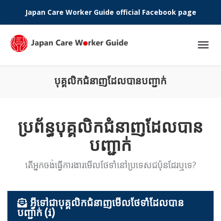
Japan Care Worker Guide official Facebook page
Phone:
បុគ្គលិកជំនាញដែលបានបញ្ជាក់
ប្រព័ន្ធបុគ្គលិកជំនាញដែលបាន
បញ្ជាក់
តើអ្នកចង់ធ្វើការងារមើលថែទាំនៅប្រទេសជប៉ុនដែរឬទេ?
អ្វីទៅជាបុគ្គលិកជំនាញមើលថែទាំដែលបាន
បញ្ជាក់ (i)