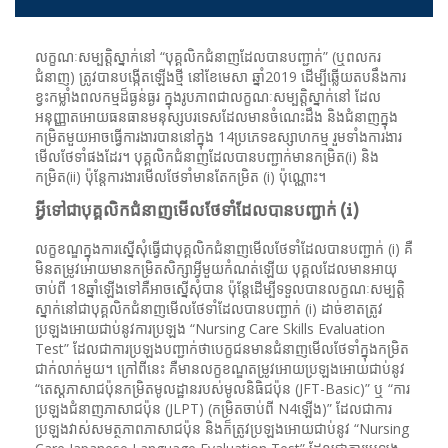
លក្ខណៈសម្បត្តិស្នាក់នៅ “បុគ្គលិកជំនាញដែលបានបញ្ជាក់” (ឬពលករ
ជំនាញ) ត្រូវបានបង្កើតឡើងថ្មី នៅខែមេសា ឆ្នាំ2019 ដើម្បីឆ្លើយតបនឹងការ
ខ្វះកម្លាំងពលកម្មដ៏ធ្ងន់ធ្ងរ ក្នុងរូបភាពជាលក្ខណៈសម្បត្តិស្នាក់នៅ ដែល
អនុញ្ញាតអោយធនធានមនុស្សបរទេសដែលមានចំណេះដឹង និងជំនាញក្នុង
កម្រិតមួយអាចធ្វើការងារបាននៅក្នុង 14ប្រភេទឧស្សាហកម្ម រួមទាំងការងារ
មើលថែទាំផងដែរ។ បុគ្គលិកជំនាញដែលបានបញ្ជាក់មានកម្រិត(i) និង
កម្រិត(ii) ប៉ុន្តែការងារមើលថែទាំមានតែកម្រិត (i) ប៉ុណ្ណោះ។
អ្វីទៅជាបុគ្គលិកជំនាញមើលថែទាំដែលបានបញ្ជាក់ (i)
លក្ខខណ្ឌក្នុងការស្នើសុំធ្វើជាបុគ្គលិកជំនាញមើលថែទាំដែលបានបញ្ជាក់ (i) គឺ
មិនតម្រូវអោយមានកម្រិតសិក្សាអ្វីមួយកំណត់ឡើយ បុគ្គលដែលមានអាយុ
ចាប់ពី 18ឆ្នាំឡើងទៅគឺអាចស្នើសុំបាន ប៉ុន្តែដើម្បីទទួលបានលក្ខណៈសម្បត្តិ
ស្នាក់នៅជាបុគ្គលិកជំនាញមើលថែទាំដែលបានបញ្ជាក់ (i) ដាច់ខាតត្រូវ
ប្រឡងអោយជាប់នូវការប្រឡង “Nursing Care Skills Evaluation
Test” ដែលជាការប្រឡងបញ្ជាក់ថាបេក្ខជនមានជំនាញមើលថែទាំក្នុងកម្រិត
ជាក់លាក់មួយ។ ក្រៅពីនេះ គឺមានលក្ខខណ្ឌតម្រូវអោយប្រឡងអោយជាប់នូវ
“តេស្ដភាសាជប៉ុនកម្រិតមូលដ្ឋានរបស់មូលនិធិជប៉ុន (JFT-Basic)” ឬ “ការ
ប្រឡងជំនាញភាសាជប៉ុន (JLPT) (កម្រិតចាប់ពី N4ឡើង)” ដែលជាការ
ប្រឡងវាស់សមត្ថភាពភាសាជប៉ុន និងក៏ត្រូវប្រឡងអោយជាប់នូវ “Nursing