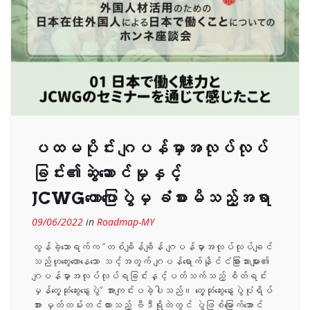
ပထမပိုင်း ဂျပန်မှာအလုပ်လုပ်
ခြင်း၏ဆွဲဆောင်မှုနှင့်
JCWGဟောပြောပွဲမှ ခံစားမိသည့်အရာ
09/06/2022
in
Roadmap-MY
လွန်ခဲ့သောရက်က “တစ်ချိန်ချိန် ဂျပန်မှာအလုပ်လုပ်ချင်
သည်ဟုတွေးတောနေသော သင့်အတွက် ဂျပန်ရောက်နိုင်ငံခြားသားများ၏
ဂျပန်မှာအလုပ်လုပ်ရခြင်းနှင့်ပတ်သက်သည့် စိတ်ရင်း
မှန်တွေ့ဆုံဆွေးနွေးပွဲ” အားကျင်းပခဲ့ပါသည်။ တွေ့ဆုံဆွေးနွေးပွဲပုံရိပ်
အား မှတ်တမ်းတင်ထားသည့် ဗီဒီရိုထဲတွင် ပွဲဖြစ်မြောက်အောင်