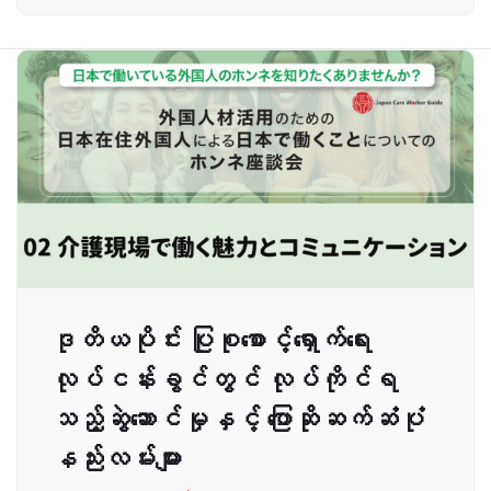
ဒုတိယပိုင်း ပြုစုစောင့်ရှောက်ရေး
လုပ်ငန်းခွင်တွင် လုပ်ကိုင်ရ
သည့်ဆွဲဆောင်မှုနှင့် ပြောဆိုဆက်ဆံပုံ
နည်းလမ်းများ