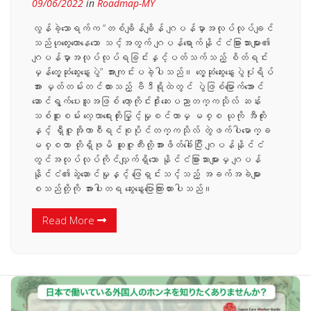
09/06/2022
in
Roadmap-MY
လွန်ခဲ့သောရက်က “တစ်ချိန်ချိန် ဂျပန်မှာအလုပ်လုပ်ချင်
သည်ဟုတွေးတောနေသော သင့်အတွက် ဂျပန်ရောက်နိုင်ငံခြားသားများ၏
ဂျပန်မှာအလုပ်လုပ်ရခြင်းနှင့်ပတ်သက်သည့် စိတ်ရင်း
မှန်တွေ့ဆုံဆွေးနွေးပွဲ” အားကျင်းပခဲ့ပါသည်။ တွေ့ဆုံဆွေးနွေးပွဲပုံရိပ်
အား မှတ်တမ်းတင်ထားသည့် ဗီဒီရိုထဲတွင် ပွဲဖြစ်မြောက်အောင်
ဆောင်ရွက်ပေးသူအဖြစ် ဟော့ကိုင်းဒိုးဆေးပညာတက္ကသိုလ် ဆန်း
သစ်စူးစမ်း လေ့လာရေးတိုးမြှင့်မှုစင်တာမှ မစ္စ ယုကို အီတိုး
နှင့် ရှီဇူအိုကာစီရင်စုပိုင်တက္ကသိုလ် တွဲဖက်ပါမောက္ခ
မစ္စတာ တိုရှိဖုမိ ဆူဇူကီးတို့အားဖိတ်ခေါ်ပြီး ဂျပန်နိုင်ငံ
တွင်အလုပ်လုပ်ကိုင်လျှက်ရှိသော နိုင်ငံခြားသားများမှ ဂျပန်
နိုင်ငံ၏ဆွဲဆောင်မှုနှင့် ဖြေရှင်းသင့်သည့် အခက်အခဲများ
စသည်တို့ကို အားပါးတရ ဆွေးနွေးပြောကြားထားပါသည်။
Read More