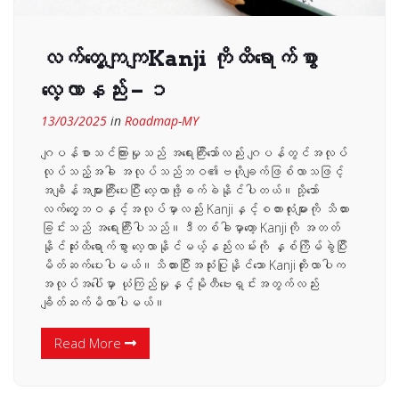
လက်တွေ့ကျကျKanji ကိုထိရောက်စွာ
လေ့လာနည်း – ၁
13/03/2025
in
Roadmap-MY
ဂျပန်စာသင်ကြားမှုသည် အရေးကြီးသော်လည်း ဂျပန်တွင်အလုပ်
လုပ်သည့်အခါ အလုပ်သည်ဘဝ၏ဗဟိုချက်ဖြစ်လာသဖြင့်
အချိန်အများကြီးပေးပြီး လေ့လာဖို့ခက်ခဲနိုင်ပါတယ်။သို့သော်
လက်တွေ့ဘဝနှင့်အလုပ်မှာလည်း Kanjiနှင့်စကားလုံးများကို သိထား
ခြင်းသည် အရေးကြီးပါသည်။ဒီတစ်ခါမှာတော့ Kanjiကို အတတ်
နိုင်ဆုံးထိရောက်စွာ လေ့လာနိုင်မယ့်နည်းလမ်းကို နှစ်ကြိမ်ခွဲပြီး
မိတ်ဆက်ပေးပါမယ်။သိထားပြီးအသုံးပြုနိုင်သော Kanjiတိုးလာပါက
အလုပ်အပေါ်မှာ ယုံကြည်မှုနှင့်မိုတီဗေးရှင်းအတွက်လည်း
ချိတ်ဆက်မိလာပါမယ်။
Read More