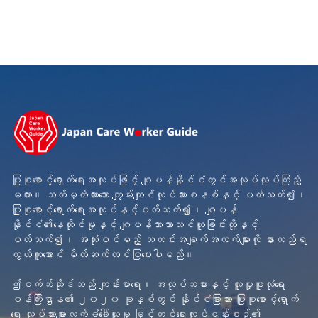
ပြုစုစောင့်ရှောက်ရေးအလုပ်ဖြင့် ဂျပန်နိုင်ငံတွင်အလုပ်လုပ်ကြည့်
မလား။ သတ်မှတ်ထားသော ကျွမ်းကျင်လုပ်သားစနစ်နှင့် ပတ်သက်၍၊
ပြုစုစောင့်ရှောက်ရေးအလုပ်နှင့်ပတ်သက်၍၊ ဂျပန်
နိုင်ငံ၏နေထိုင်မှုနှင့် ဂျပန်ဘာသာသင်ယူခြင်းတို့နှင့်
ပတ်သက်၍၊ အသုံးဝင်မည့် သတင်းအချက်အလက်များကို နားလည်ရ
လွယ်ကူအောင် မိတ်ဆက်တင်ပြပေးပါမည်။
ဤဝက်ဘ်ဆိုဒ်သည် ကျန်းမာရေး၊ အလုပ်သမားနှင့် လူမှုဖူလုံရေး
ဝန်ကြီးဌာန၏ ၂၀၂၀ ခုနှစ်တွင် နိုင်ငံခြားသား ပြုစုစောင့်ရှောက်
ရေး လုပ်သားများလက်ခံခေါ်ယူမှု မြှင့်တင်ရေးလုပ်ငန်းစဉ်၏