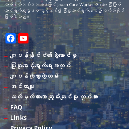
တစ်စိတ်တစ်ဒေသအနေဖြင့် Japan Care Worker Guide ကြီးကြပ်
ဆောင်ရွက်ရေးဌာနမှ ဖွင့်လှစ်၍ ကြီးမှူးဆောင်ရွက်နေသည့် ဝက်ဘ်ဆိုဒ်
ဖြစ်ပါသည်။
F
Y
a
o
ဂျပန်နိုင်ငံ၏ဆွဲဆောင်မှု
c
u
ပြုစုစောင့်ရှောက်ရေးအလုပ်
e
T
ဂျပန်ကိုသွားတဲ့လမ်း
b
u
အင်တာဗျူး
o
b
သတ်မှတ်ထားသော ကျွမ်းကျင်မှု လုပ်သား
o
e
FAQ
k
C
Links
h
Privacy Policy