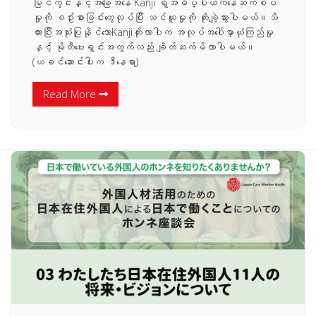
မြင်ကွင်းနှင့်အခြေအနေ Kanji ရဲ့အဓိပ္ပါယ်ကနေဆက်စပ်
မှုကို စဥ်းစားခြင်းတွေလုပ်ပြီး သင်ယူမှုကို တိုးချဲ့သွားပါမယ်။သိ
ထားပြီးအသုံးပြုနိုင်သောKanjiတိုးလာပါက အလုပ်အပေါ်မှာယုံကြည်မှု
နှင့် မိုတီဗေးရှင်းအတွက်လည်း ချိတ်ဆက်မိလာပါမယ်။
(ယခင်ဆောင်းပါးက ဒီနေရာ)
Read More