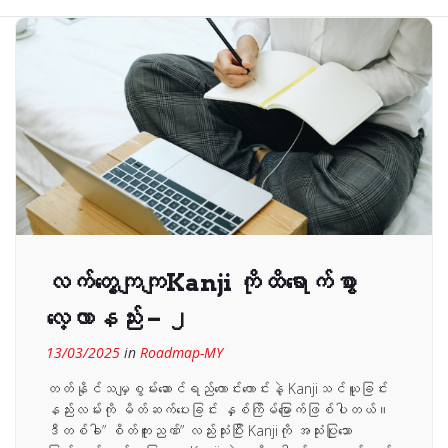
လက်တွေ့ကျကျKanji ကိုထိရောက်စွာ
လေ့လာနည်း – ၂
13/03/2025
in
Roadmap-MY
တတ်နိုင်သမျှစွမ်းဆောင်ရည်ကောင်းကောင်းနဲ့ Kanjiသင်ယူခြင်း
နည်းလမ်းကို မိတ်ဆက်ပေးခြင်း နှစ်ကြိမ်မြောက်ဖြစ်ပါတယ်။
ဒီတစ်ခါ” စိတ်ကူးညဏ်” လည်းသုံးပြီး Kanjiကို အသုံးပြုသော