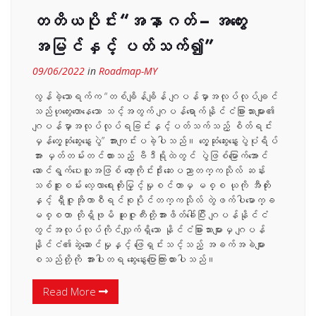
တတိယပိုင်း “အနာဂတ် – အတွေး
အမြင်နှင့် ပတ်သက်၍”
09/06/2022
in
Roadmap-MY
လွန်ခဲ့သောရက်က “တစ်ချိန်ချိန် ဂျပန်မှာအလုပ်လုပ်ချင်
သည်ဟုတွေးတောနေသော သင့်အတွက် ဂျပန်ရောက်နိုင်ငံခြားသားများ၏
ဂျပန်မှာအလုပ်လုပ်ရခြင်းနှင့်ပတ်သက်သည့် စိတ်ရင်း
မှန်တွေ့ဆုံဆွေးနွေးပွဲ” အားကျင်းပခဲ့ပါသည်။ တွေ့ဆုံဆွေးနွေးပွဲပုံရိပ်
အား မှတ်တမ်းတင်ထားသည့် ဗီဒီရိုထဲတွင် ပွဲဖြစ်မြောက်အောင်
ဆောင်ရွက်ပေးသူအဖြစ် ဟော့ကိုင်းဒိုးဆေးပညာတက္ကသိုလ် ဆန်း
သစ်စူးစမ်း လေ့လာရေးတိုးမြှင့်မှုစင်တာမှ မစ္စ ယုကို အီတိုး
နှင့် ရှီဇူအိုကာစီရင်စုပိုင်တက္ကသိုလ် တွဲဖက်ပါမောက္ခ
မစ္စတာ တိုရှိဖုမိ ဆူဇူကီးတို့အားဖိတ်ခေါ်ပြီး ဂျပန်နိုင်ငံ
တွင်အလုပ်လုပ်ကိုင်လျှက်ရှိသော နိုင်ငံခြားသားများမှ ဂျပန်
နိုင်ငံ၏ဆွဲဆောင်မှုနှင့် ဖြေရှင်းသင့်သည့် အခက်အခဲများ
စသည်တို့ကို အားပါးတရ ဆွေးနွေးပြောကြားထားပါသည်။
Read More