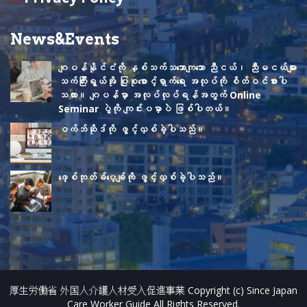
a
n
News&Events
n
ဂျပန်နိုင်ငံကို နှစ်သက်သဘောကျသော ညီငယ်၊ ညီမငယ်များ
e
သက်ကြီးရွယ်အို ပြုစုစောင့်ရှာက်ရေး အလုပ်ကို စိတ်ဝင်စားပါ
သလား။ ဂျပန်မှာ အလုပ်လုပ်ရန်အတွက် Online
l
Seminar ပွဲကို ကျင်းပမှာပဲဲ ဖြစ်ပါတယ်။
ဝက်ဘ်ဆိုဒ်ကို ဖွင့်လှစ်ခဲ့ပါသည်။
ဖေ့စ်ဘုတ်ခ်ပေ့ချ်ကို ဖွင့်လှစ်ခဲ့ပါသည်။
厚生労働省 外国人介護人材受入促進事業 Copyright (c) Since Japan
Care Worker Guide All Rights Reserved.