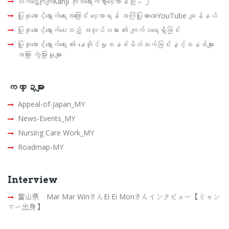
လက်တွေ့ကျကျKanji ကိုထိရောက်စွာလေ့လာနည်း – ၂
ပြုစုစောင့်ရှောက်ရေးအကြောင်း လေ့လာရန် အကြံပြုထားသောYouTube ချန်နယ်
ပြုစုစောင့်ရှောက်ပေးသည့် အလုပ်သမား ၏ ကျက်သရေရှိခြင်း
ပြုစုစောင့်ရှောက်ရေး ၏ နေထိုင်မှုစနစ်မိတ်ဆက်ခြင်းနှင့်စနစ်များ
အကြား ကွဲပြားမှုများ
ကဏ္ဍများ
Appeal-of-Japan_MY
News-Events_MY
Nursing Care Work_MY
Roadmap-MY
Interview
富山県 Mar Mar WinさんEi Ei Monさんインタビュー【ミャン
マー出身】