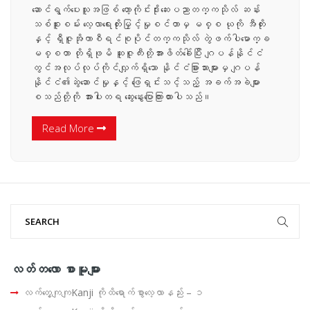
ဆောင်ရွက်ပေးသူအဖြစ် ဟော့ကိုင်းဒိုးဆေးပညာတက္ကသိုလ် ဆန်း
သစ်စူးစမ်း လေ့လာရေးတိုးမြှင့်မှုစင်တာမှ မစ္စ ယုကို အီတိုး
နှင့် ရှီဇူအိုကာစီရင်စုပိုင်တက္ကသိုလ် တွဲဖက်ပါမောက္ခ
မစ္စတာ တိုရှိဖုမိ ဆူဇူကီးတို့အားဖိတ်ခေါ်ပြီး ဂျပန်နိုင်ငံ
တွင်အလုပ်လုပ်ကိုင်လျှက်ရှိသော နိုင်ငံခြားသားများမှ ဂျပန်
နိုင်ငံ၏ဆွဲဆောင်မှုနှင့် ဖြေရှင်းသင့်သည့် အခက်အခဲများ
စသည်တို့ကို အားပါးတရ ဆွေးနွေးပြောကြားထားပါသည်။
Read More
လတ်တ‌လော စာမူများ
လက်တွေ့ကျကျKanji ကိုထိရောက်စွာလေ့လာနည်း – ၁