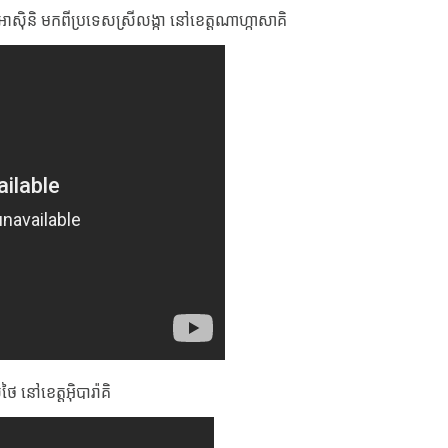
អាស៊ិនិ មកពីប្រទេសស្រីលង្កា នៅខេត្តណាហ្កាសាគិ
 នៅខេត្តអ៊ិបារ៉ាគិ