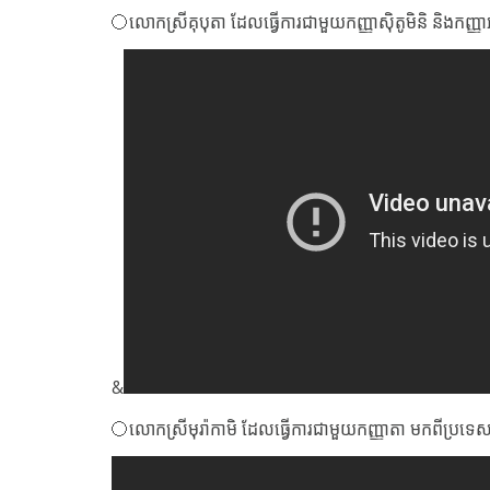
〇លោកស្រីគុបុតា ដែលធ្វើការជាមួយកញ្ញាស៊ិតូមិនិ និងកញ្ញា
&
〇លោកស្រីមុរ៉ាកាមិ ដែលធ្វើការជាមួយកញ្ញាតា មកពីប្រទេសថៃ