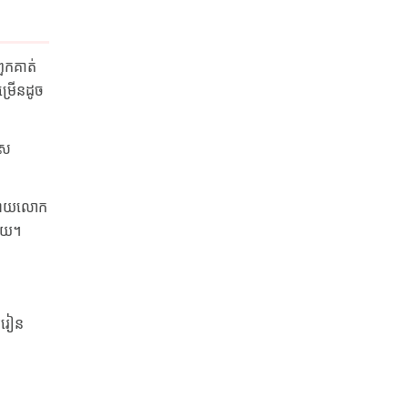
ួកគាត់
ម្រើនដូច
ុស
វើអោយលោក
ហើយ។
ាររៀន