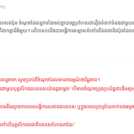
nts
សជប៉ុន ចំណុចដែលអ្នកទាំងអស់គ្នាបារម្ភប្រហែលជារឿងទំនាក់ទំនងជាមួយ
គឺជាកត្តាដ៏ធំមួយ។ លើកនេះយើងបានធ្វើការសម្ភាសន៍ទៅលើជនជាតិជប៉ុនដែលធ្
ង
ទេសរួចមក សូមប្រាប់ពីចំណុចដែលមានអារម្មណ៍ថាវិជ្ជមាន។
ក់ទងជាមួយបុគ្គលិកជនបរទេសយ៉ាងដូចម្ដេច? បើមានចំណុចប្រុងប្រយ័ត្នជាដើមស
ក់ទងនឹងស្ថានភាពពេលធ្វើការរបស់ជនបរទេស ឬក្នុងពេលប្រាស្រ័យទាក់ទងធម្មត
ណ្ឌលទៅលើបុគ្គលិកជនជាតិបរទេសបែបណាដែរ?