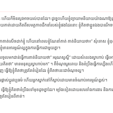
ុន ហើយក៏មិនសូវអាចយល់បានដែរ។ ដូច្នេះហើយខ្ញុំព្យាយាមនិយាយយ៉ាងណាឱ្យព
ាត់ដោយគិតពីសមត្ថភាពដឹកនាំរបស់ខ្ញុំផងដែរនោះ ខ្ញុំគិតថាខ្លួនឯងបានរីកច
មតាគាត់សើចដាក់ខ្ញុំ ហើយនៅពេលខ្ញុំណែនាំគាត់ គាត់និយាយថា៖” សុំទោស ខ្ញុំខ
ានអារម្មណ៍ល្អក្នុងការធ្វើការជាមួយគ្នា។
នៅពេលចូលមកជាន់ធ្វើការគាត់និយាយថា” អរុណសួស្ដី” ដោយសំលេងស្វាហាប់ ធ្
ថា” មានមនុស្សស្វាហាប់មក” ។ គឺចំណុចរួសរាយ និងខំប្រឹងធ្វើការហ្នឹង
្យខ្ញុំគិតថាត្រូវតែខំរៀនដែរ ខ្ញុំគិតថានេះជាចំណុចល្អ។
រផ្លាស់ប្ដូរវប្បធម៌ ហើយអ្នកស្នាក់នៅក៏ស្ដាប់ដោយមានចំណាប់អារម្មណ៍ខ្ពស់។
្វើឱ្យខ្ញុំគិតថាខំប្រឹងទៅមុខដូចគ្នាដែរ។ ម្យ៉ាងទៀតដោយសារទាំងការងារ និងក
ាត្រូវតែរៀនពីគាត់។