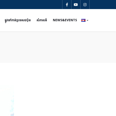
ផ្លូវទៅកាន់ប្រទេសជប៉ុន
សំភាសន៍
NEWS&EVENTS