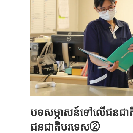
បទសម្ភាសន៍ទៅលើជនជាតិជ
ជនជាតិបរទេស②