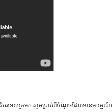
ាតិបរទេសរួចមក សូមប្រាប់ពីចំណុចដែលមានអារម្មណ៍