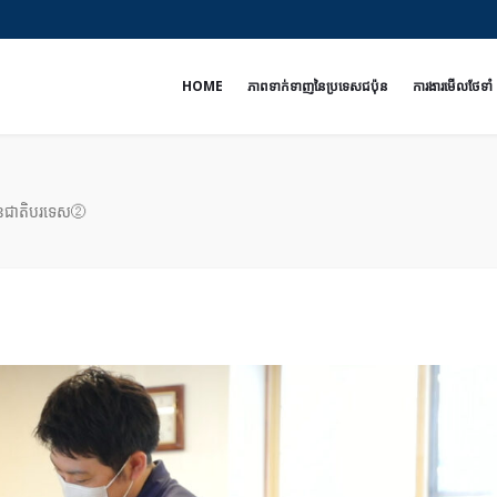
e
HOME
ភាពទាក់ទាញនៃប្រទេសជប៉ុន
ការងារមើលថែទាំ
ជនជាតិបរទេស②