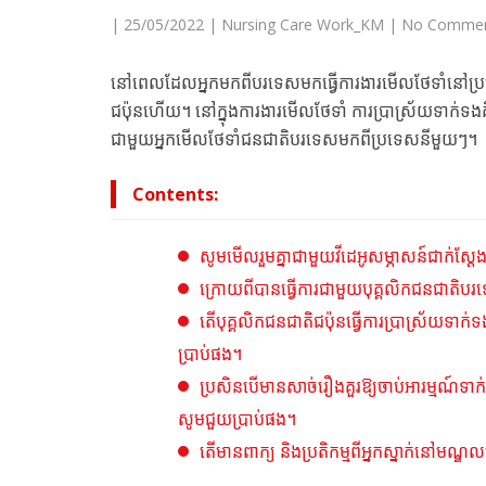
|
25/05/2022
|
Nursing Care Work_KM
|
No Comme
នៅពេលដែលអ្នកមកពីបរទេសមកធ្វើការងារមើលថែទាំនៅប្រទេ
ជប៉ុនហើយ។ នៅក្នុងការងារមើលថែទាំ ការប្រាស្រ័យទាក់ទង
ជាមួយអ្នកមើលថែទាំជនជាតិបរទេសមកពីប្រទេសនីមួយៗ។
Contents:
សូមមើលរួមគ្នាជាមួយវីដេអូសម្ភាសន៍ជាក់ស្ដែ
ក្រោយពីបានធ្វើការជាមួយបុគ្គលិកជនជាតិបរ
តើបុគ្គលិកជនជាតិជប៉ុនធ្វើការប្រាស្រ័យទា
ប្រាប់ផង។
ប្រសិនបើមានសាច់រឿងគួរឱ្យចាប់អារម្មណ៍ទា
សូមជួយប្រាប់ផង។
តើមានពាក្យ និងប្រតិកម្មពីអ្នកស្នាក់នៅម