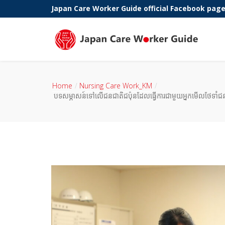
Japan Care Worker Guide official Facebook pag
Phone:
Home
Nursing Care Work_KM
បទសម្ភាសន៍ទៅលើជនជាតិជប៉ុនដែលធ្វើការជាមួយអ្នកមើលថែទាំ