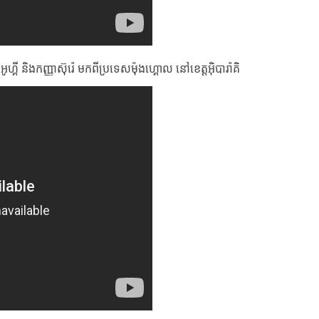
្គី និងកញ្ញាស៊ុរ៉េ មកពីប្រទេសម៉ុងហ្គោល នៅខេត្តអ៊ិបារ៉ាគិ