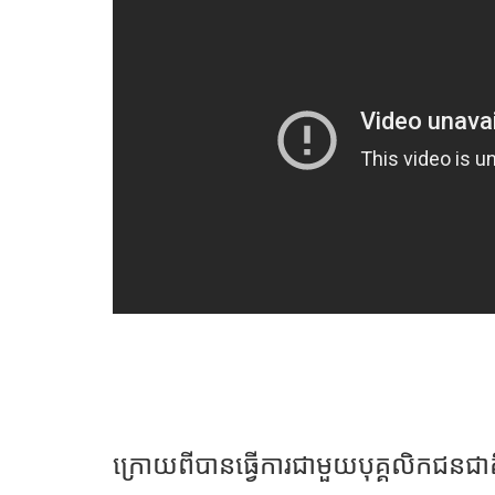
ក្រោយពីបានធ្វើការជាមួយបុគ្គលិកជនជ