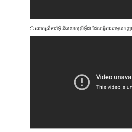
〇លោកស្រីអារ៉ាអ៊ិ និងលោកស្រីអ៊ីដា ដែលធ្វើការជាមួយកញ្ញាអូហ