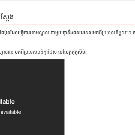
ស្ដែង
ាតិជប៉ុនដែលធ្វើការនៅមណ្ឌល ជាមួយគ្នានឹងជនបរទេសមកពីប្រទេសនីមួយៗ។
ាល មកពីប្រទេសបង់ក្លាដែស នៅខេត្តតុគុស៊ិម៉ា