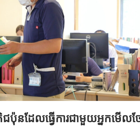
ប៉ុនដែលធ្វើការជាមួយអ្នកមើលថែ