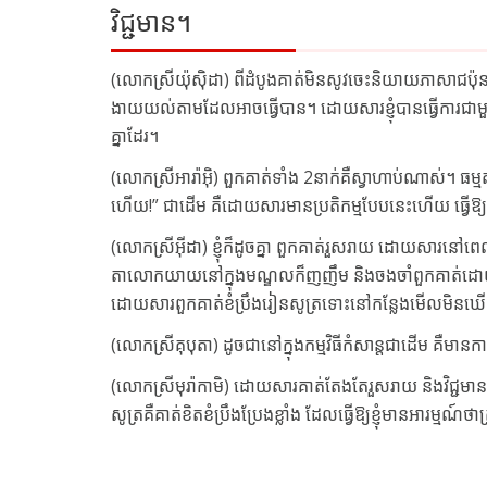
វិជ្ជមាន។
(លោកស្រីយ៉ុស៊ិដា) ពីដំបូងគាត់មិនសូវចេះនិយាយភាសាជប៉
ងាយយល់តាមដែលអាចធ្វើបាន។ ដោយសារខ្ញុំបានធ្វើការជាមួយគ
គ្នាដែរ។
(លោកស្រីអារ៉ាអ៊ិ) ពួកគាត់ទាំង 2នាក់គឺស្វាហាប់ណាស់។ ធម្
ហើយ!” ជាដើម គឺដោយសារមានប្រតិកម្មបែបនេះហើយ ធ្វើឱ្យខ្ញុំម
(លោកស្រីអ៊ីដា) ខ្ញុំក៏ដូចគ្នា ពួកគាត់រួសរាយ ដោយសារ
តាលោកយាយនៅក្នុងមណ្ឌលក៏ញញឹម និងចងចាំពួកគាត់ដោយគិត
ដោយសារពួកគាត់ខំប្រឹងរៀនសូត្រទោះនៅកន្លែងមើលមិនឃើញ ធ្វើឱ
(លោកស្រីគុបុតា) ដូចជានៅក្នុងកម្មវិធីកំសាន្តជាដើម គឺមានកា
(លោកស្រីមុរ៉ាកាមិ) ដោយសារគាត់តែងតែរួសរាយ និងវិជ្ជមាន ធ
សូត្រគឺគាត់ខិតខំប្រឹងប្រែងខ្លាំង ដែលធ្វើឱ្យខ្ញុំមានអារម្មណ៍ថ