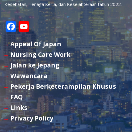
Kesehatan, Tenaga Kerja, dan Kesejahteraan tahun 2022.
F
Y
a
o
Appeal Of Japan
c
u
Nursing Care Work
e
T
Jalan ke Jepang
b
u
Wawancara
o
b
Pekerja Berketerampilan Khusus
o
e
FAQ
k
C
Links
h
Privacy Policy
a