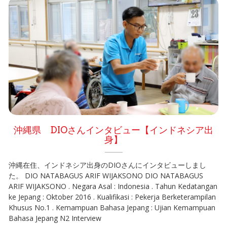
沖縄県 DIOさんインタビュー【インドネシア出
身】
沖縄在住、インドネシア出身のDIOさんにインタビューしまし
た。 DIO NATABAGUS ARIF WIJAKSONO DIO NATABAGUS
ARIF WIJAKSONO . Negara Asal : Indonesia . Tahun Kedatangan
ke Jepang : Oktober 2016 . Kualifikasi : Pekerja Berketerampilan
Khusus No.1 . Kemampuan Bahasa Jepang : Ujian Kemampuan
Bahasa Jepang N2 Interview