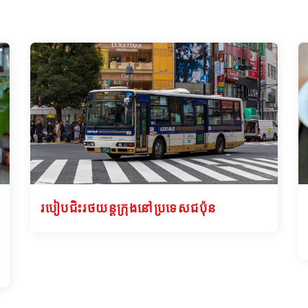
របៀបជិះរថយន្តក្រុងនៅប្រទេសជប៉ុន