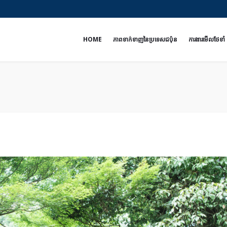
e
HOME
ភាពទាក់ទាញនៃប្រទេសជប៉ុន
ការងារមើលថែទាំ