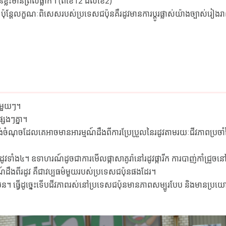
ខ្លះមានព្រិលធ្លាក់។ (ពីខែ12 ដល់ខែ2)
ុន្តែលក្ខណៈពិសេសរបស់ប្រទេសជប៉ុនគឺរដូវមានការប្ដូរផ្លាស់យ៉ាងច្បាស់រៀងរ
នីមួយៗ។
សេងៗគ្នា។
់ចំណុចដែលគេអាចមានអារម្មណ៍ដឹងពីការប្រែប្រួលនៃរដូវតាមរយៈជីវភាពប្រចាំថ
ដូវទាំង៤។ ឧទាហរណ៍ដូចជាការមើលផ្កាសាគូរ៉ានៅរដូវផ្ការីក ការបាញ់កាំជ្រួចនៅ
រម្មណ៍ដឹងពីរដូវ គឺជាវប្បធម៌មួយរបស់ប្រទេសជប៉ុនផងដែរ។
ន។ ធ្វើដូច្នេះទើបជីវភាពរស់នៅប្រទេសជប៉ុនមានភាពសម្បូរបែប និងមានប្រយោជ