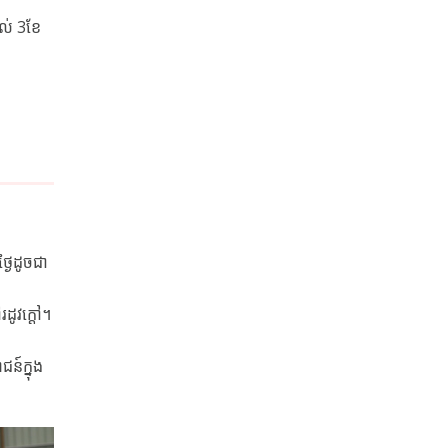
ាល់ 3ខែ
្ងៃដូចជា
រដូវក្ដៅ។
ន៍ក្នុង