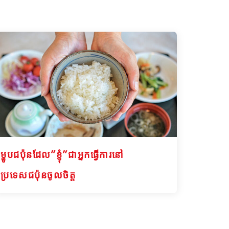
ម្ហូបជប៉ុនដែល”ខ្ញុំ”ជាអ្នកធ្វើការនៅ
ប្រទេសជប៉ុនចូលចិត្ត