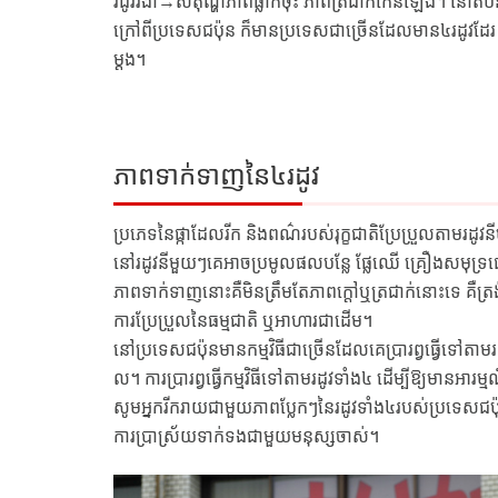
រដូវរងា→សីតុណ្ហភាពធ្លាក់ចុះ ភាពត្រជាក់កើនឡើង។ នៅតំបន់
ក្រៅពីប្រទេសជប៉ុន ក៏មានប្រទេសជាច្រើនដែលមាន៤រដូវដែរ ប៉
ម្ដង។
ភាពទាក់ទាញនៃ៤រដូវ
ប្រភេទនៃផ្កាដែលរីក និងពណ៌របស់រុក្ខជាតិប្រែប្រួលតាមរដូវ
នៅរដូវនីមួយៗគេអាចប្រមូលផលបន្លែ ផ្លែឈើ គ្រឿងសមុទ្រផ្
ភាពទាក់ទាញនោះគឺមិនត្រឹមតែភាពក្ដៅឬត្រជាក់នោះទេ គឺត្រង
ការប្រែប្រួលនៃធម្មជាតិ ឬអាហារជាដើម។
នៅប្រទេសជប៉ុនមានកម្មវិធីជាច្រើនដែលគេប្រារព្វធ្វើទៅតាមរ
ល។ ការប្រារព្វធ្វើកម្មវិធីទៅតាមរដូវទាំង៤ ដើម្បីឱ្យមានអា
សូមអ្នករីករាយជាមួយភាពប្លែកៗនៃរដូវទាំង៤របស់ប្រទេសជប៉ុ
ការប្រាស្រ័យទាក់ទងជាមួយមនុស្សចាស់។