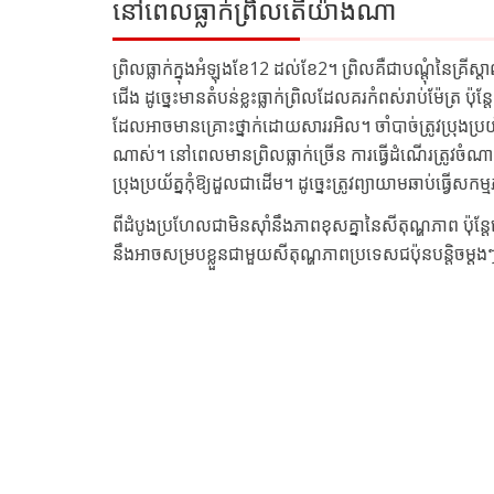
នៅពេលធ្លាក់ព្រិលតើយ៉ាងណា
ព្រិលធ្លាក់ក្នុងអំឡុងខែ12 ដល់ខែ2។ ព្រិលគឺជាបណ្តុំនៃគ្
ជើង ដូច្នេះមានតំបន់ខ្លះធ្លាក់ព្រិលដែលគរកំពស់រាប់ម៉ែត្រ ប៉ុន្
ដែលអាចមានគ្រោះថ្នាក់ដោយសាររអិល។ ចាំបាច់ត្រូវប្រុងប្រយ័
ណាស់។ នៅពេលមានព្រិលធ្លាក់ច្រើន ការធ្វើដំណើរត្រូវចំណាយ
ប្រុងប្រយ័ត្នកុំឱ្យដួលជាដើម។ ដូច្នេះត្រូវព្យាយាមឆាប់ធ្វើ
ពីដំបូងប្រហែលជាមិនស៊ាំនឹងភាពខុសគ្នានៃសីតុណ្ហភាព ប៉ុន្ត
នឹងអាចសម្របខ្លួនជាមួយសីតុណ្ហភាពប្រទេសជប៉ុនបន្តិចម្ដង