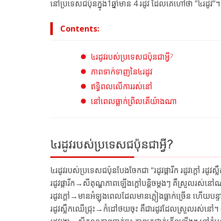
នៅប្រទេសជប៉ុនក្នុង1ឆ្នាំមាន 4 រដូវ ដែលគេហៅថា ”៤រដូ
Contents:
៤រដូវរបស់ប្រទេសជប៉ុនជាអ្វី?
ភាពទាក់ទាញនៃ៤រដូវ
ឥទ្ធិពលលើការរស់នៅ
នៅពេលធ្លាក់ព្រិលតើយ៉ាងណា
៤រដូវរបស់ប្រទេសជប៉ុនជាអ្វី?
៤រដូវរបស់ប្រទេសជប៉ុនបែងចែកជា “រដូវផ្ការីក រដូវក្ដៅ រដូវស្ល
រដូវផ្ការីក→សីតុណ្ហភាពឡើងក្ដៅបន្តិចម្ដងៗ គឺស្រួលរស់នៅណ
រដូវក្ដៅ→មានអំឡុងពេលដែលមានភ្លៀងធ្លាក់ច្រើន ហើយបន្
រដូវស្លឹកឈើជ្រុះ→កំដៅថយចុះ គឺជារដូវដែលស្រួលរស់នៅ។