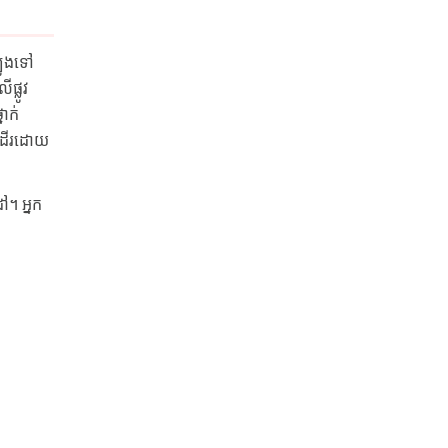
្បូងទៅ
ផ្លូវ
ាក់
ូវដើរដោយ
ៅ។ អ្នក