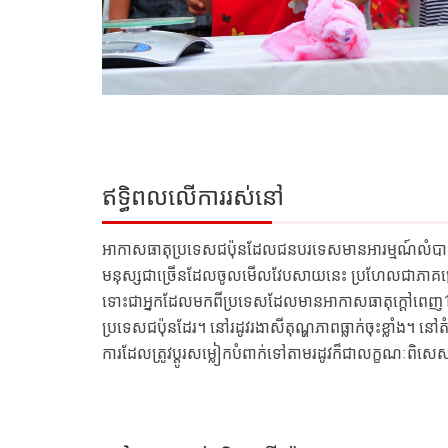
ឥទ្ធិពលលើការរស់នៅ
អាកាសធាតុប្រទេសជប៉ុនដែលជនបរទេសមានអារម្មណ៍លំបាកគឺ
មនុស្សជាច្រើនដែលចូលមើលវែបសាយនេះ ប្រហែលជាភាគច្រើ
ទោះជាអ្នកដែលមកពីប្រទេសដែលមានអាកាសធាតុក្ដៅពេញ1ឆ្នាំក
ប្រទេសជប៉ុនដែរ។ នៅរដូវរងាសីតុណ្ហភាពធ្លាក់ចុះខ្លាំង។ នៅត
ការដែលត្រូវប្ដូរសម្លៀកបំពាក់ទៅតាមរដូវក៏ជាលក្ខណៈពិស