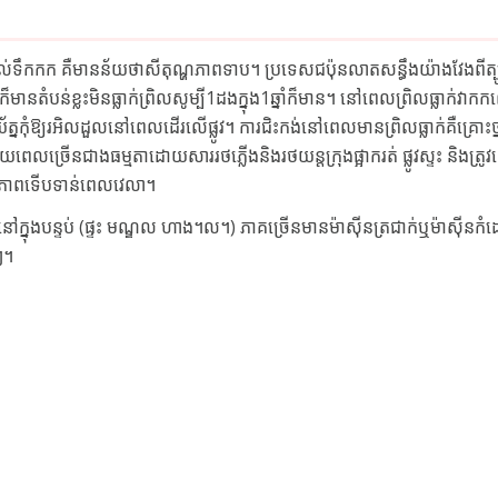
រីស្តាល់ទឹកកក គឺមានន័យថាសីតុណ្ហភាពទាប។ ប្រទេសជប៉ុនលាតសន្ធឹងយ៉ាងវែងពីត
តែក៏មានតំបន់ខ្លះមិនធ្លាក់ព្រិលសូម្បី1ដងក្នុង1ឆ្នាំក៏មាន។ នៅពេលព្រិលធ្លាក់វាកកលើ
ត្នកុំឱ្យរអិលដួលនៅពេលដើរលើផ្លូវ។ ការជិះកង់នៅពេលមានព្រិលធ្លាក់គឺគ្រោះថ្ន
ពេលច្រើនជាងធម្មតាដោយសាររថភ្លើងនិងរថយន្តក្រុងផ្អាករត់ ផ្លូវស្ទះ និងត្រ
សកម្មភាពទើបទាន់ពេលវេលា។
ែនៅក្នុងបន្ទប់ (ផ្ទះ មណ្ឌល ហាង។ល។) ភាគច្រើនមានម៉ាស៊ីនត្រជាក់ឬម៉ាស៊ីនកំដ
ៗ។