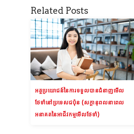
Related Posts
អត្ថប្រយោជន៍នៃការទទួលបានជំនាញមើល
ថែទាំនៅប្រទេសជប៉ុន (សក្តានុពលនាពេល
អនាគតនៃអាជីវកម្មមើលថែទាំ)