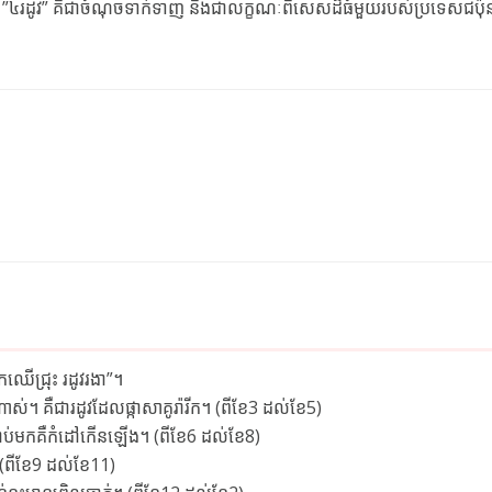
វ”។ ”៤រដូវ” គឺជាចំណុចទាក់ទាញ និងជាលក្ខណៈពិសេសដ៏ធំមួយរបស់ប្រទេសជប៉ុ
ឹកឈើជ្រុះ រដូវរងា”។
ាស់។ គឺជារដូវដែលផ្កាសាគូរ៉ារីក។ (ពីខែ3 ដល់ខែ5)
ទាប់មកគឺកំដៅកើនឡើង។ (ពីខែ6 ដល់ខែ8)
 (ពីខែ9 ដល់ខែ11)