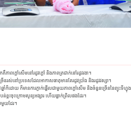
ភាពក្ដៅសើមនៅរដូវក្ដៅ និងភាពត្រជាក់នៅរដូវរងា។
នរស់នៅប្រទេសដែលអាកាសធាតុមានតែរដូវប្រាំង និងរដូវវស្សា។
៏ដោយ ក៏មានការភ្ញាក់ផ្អើលជាមួយភាពក្ដៅសើម និងចំនួនច្រើននៃព្យុះទីហ្វុ
ំបន់ខ្លះចុះក្រោមសូន្យអង្សារ ហើយធ្លាក់ព្រិលផងដែរ។
េសមួយដែរ។