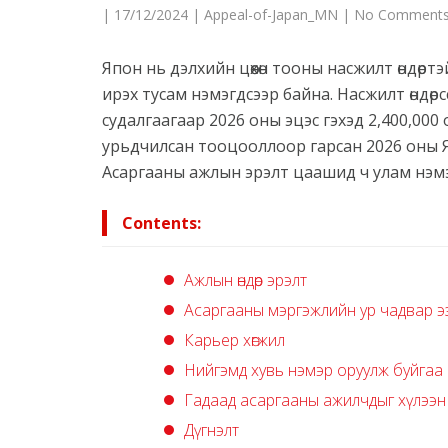
|
17/12/2024
|
Appeal-of-Japan_MN
|
No Comment
Япон нь дэлхийн цөөхөн тооны насжилт өндөрт
ирэх тусам нэмэгдсээр байна. Насжилт өндөрс
судалгаагаар 2026 оны эцэс гэхэд 2,400,00
урьдчилсан тооцооллоор гарсан 2026 оны Я
Асаргааны ажлын эрэлт цаашид ч улам нэмэг
Contents:
Ажлын өндөр эрэлт
Асаргааны мэргэжлийн ур чадвар 
Карьер хөгжил
Нийгэмд хувь нэмэр оруулж буйгаа
Гадаад асаргааны ажилчдыг хүлээн
Дүгнэлт