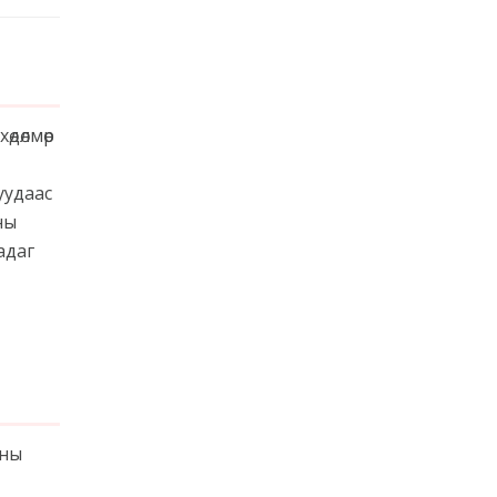
дөлмөр
уудаас
ны
адаг
аны