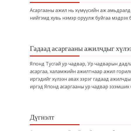
Асаргааны ажил нь хүмүүсийн аж амьдралд 
нийгэмд хувь нэмэр оруулж буйгаа мэдрэх
Гадаад асаргааны ажилчдыг хүлээ
Японд Тусгай ур чадвар, Ур чадварын дадла
асаргаа, халамжийн ажилтнаар ажил горилогч
иргэдийг хүлээн авах зэрэг гадаад ажилчды
иргэд Японд асаргааны ур чадвар эзэмших
Дүгнэлт