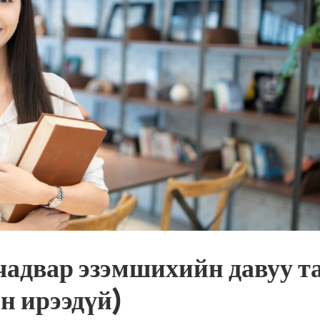
чадвар эзэмшихийн давуу т
н ирээдүй)