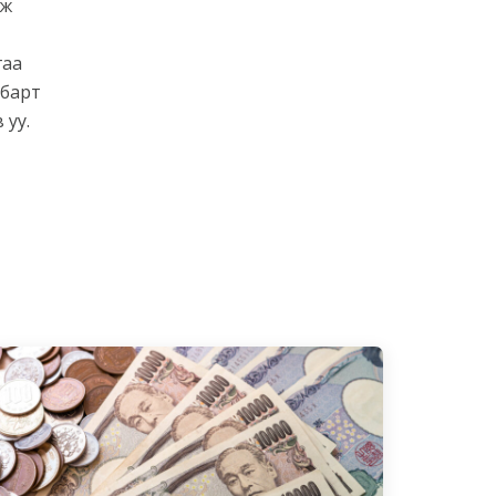
эж
гаа
лбарт
 уу.