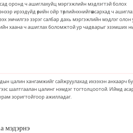
усад оронд ч ашиглахуйц мэргэжлийн мэдлэгтэй болох
ээр ирээдүйд өөрийн ойр төрлийнхнийгөө асархад ч ашигл
сэргээх эмчилгээ зэрэг салбар дахь мэргэжлийн мэдлэг олон
лхийн хаана ч ашиглах боломжтой ур чадварыг эзэмших н
ын цалин хангамжийг сайжруулахад ихээхэн анхаарч буй б
гээс шалтгаалан цалинг нэмдэг тогтолцоотой. Иймд аса
 урам зоригтойгоор ажилладаг.
а мэдэрнэ