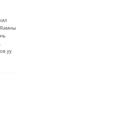
жил
н Яамны
 нь
.
ов уу.