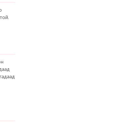
р
той.
эн
адаад
 гадаад