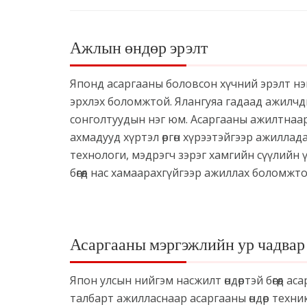
Ажлын өндөр эрэлт
Японд асаргааны боловсон хүчний эрэлт нэн 
эрхлэх боломжтой. Ялангуяа гадаад ажилчд
сонголтуудын нэг юм. Асаргааны ажилтнаар 
ахмадууд хүртэл өргөн хүрээтэйгээр ажилла
технологи, мэдрэгч зэрэг хамгийн сүүлийн ү
бөгөөд нас хамаарахгүйгээр ажиллах боломжт
Асаргааны мэргэжлийн ур чадвар
Япон улсын нийгэм насжилт өндөртэй бөгөөд ас
талбарт ажилласнаар асаргааны өндөр техн