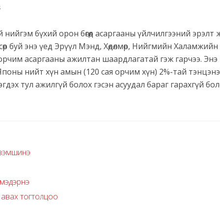
s
эй нийгэм бүхий орон бөгөөд асаргааны үйлчилгээний эрэлт 
сөөр буй энэ үед Эрүүл Мэнд, Хөдөлмөр, Нийгмийн Халамжий
0 орчим асаргааны ажилтан шаардлагатай гэж гарчээ. Энэ
поны нийт хүн амын (120 сая орчим хүн) 2%-тай тэнцэнэ
дэх тул ажилгүй болох гэсэн асуудал бараг гарахгүй бол
эзэмшинэ
 мэдэрнэ
 авах тогтолцоо