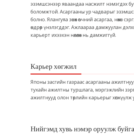
эзэмшсэнээр яваандаа насжилт нэмэгдэх б
боломжтой. Асаргааны ур чадварыг эзэмшсэн
болно. Ялангуяа зөнөх өвчний асаргаа, нөхөн 
өндрөөр үнэлэгддэг. Ажлаараа дамжуулан дэ
карьерт ихээхэн нөлөөлөх нь дамжиггүй.
Карьер хөгжил
Японы засгийн газраас асаргааны ажилтнууд
тухайн ажилтны туршлага, мэргэжлийн зэр
ажилтнууд олон төрлийн карьерыг хөгжүүлж
Нийгэмд хувь нэмэр оруулж буйга