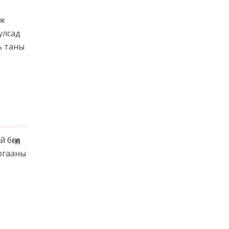
аж
 улсад
ь таны
өгөөд
ргааны