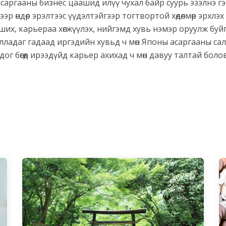
саргааны бизнес цаашид илүү чухал байр суурь эзэлнэ г
р өндөр эрэлтээс үүдэлтэйгээр тогтвортой хөдөлмөр эрхлэх
их, карьераа хөгжүүлэх, нийгэмд хувь нэмэр оруулж буй
лладаг гадаад иргэдийн хувьд ч мөн Японы асаргааны са
ог бөгөөд ирээдүйд карьер ахихад ч мөн давуу талтай болов