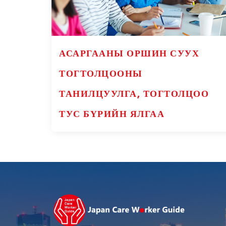
АСАРГААНЫ ОРШИН СУУХ
ТОГТОЛЦООНЫ
ТАНИЛЦУУЛГА, ТОГТОЛЦОО
ТУС БҮРИЙН ЯЛГАА