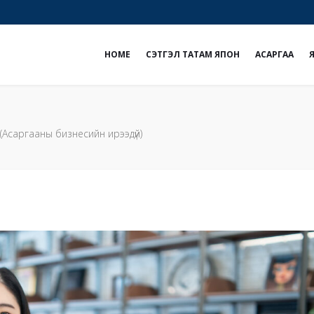
e
НOME
СЭТГЭЛ ТАТАМ ЯПОН
АСАРГАА
(Асаргааны бизнесийн ирээдүй)