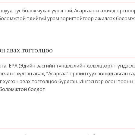
шууд тус болох чухал үүрэгтэй. Асаргааны ажилд орсноо
 боломжтой төдийгүй урам зоригтойгоор ажиллах боломж
н авах тогтолцоо
га, EPA (Эдийн засгийн түншлэлийн хэлэлцээр)-т үндэсл
дыг хүлээн авах, “Асаргаа” оршин суух зөвшөөрөл авсан г
г хүлээн авах тогтолцоо бүрдсэн. Ингэснээр олон тооны
 боломжтой болдог.