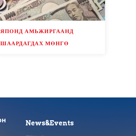
ЯПОНД АМЬЖИРГААНД
ШААРДАГДАХ МӨНГӨ
он
News&Events