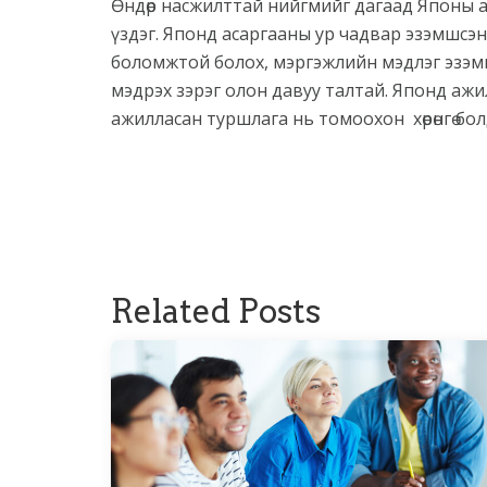
Өндөр насжилттай нийгмийг дагаад Японы а
үздэг. Японд асаргааны ур чадвар эзэмшсэнээ
боломжтой болох, мэргэжлийн мэдлэг эзэмш
мэдрэх зэрэг олон давуу талтай. Японд ажи
ажилласан туршлага нь томоохон хөрөнгө болд
Related Posts