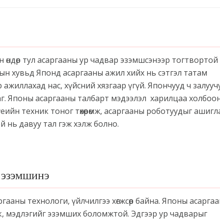
өндөр тул асаргааны ур чадвар эзэмшсэнээр тогтвортой хө
ын хувьд Японд асаргааны ажил хийх нь сэтгэл татам
ажиллахад нас, хүйсний хязгаар үгүй. Япончууд ч залууч
даг. Японы асаргааны талбарт мэдээлэл харилцаа холбоо
еийн техник тоног төхөөрөмж, асаргааны роботуудыг ашигл
ой нь давуу тал гэж хэлж болно.
 эзэмшинэ
аргааны технологи, үйлчилгээ хөгжсөөр байна. Японы асарга
ик, мэдлэгийг эзэмших боломжтой. Эдгээр ур чадварыг