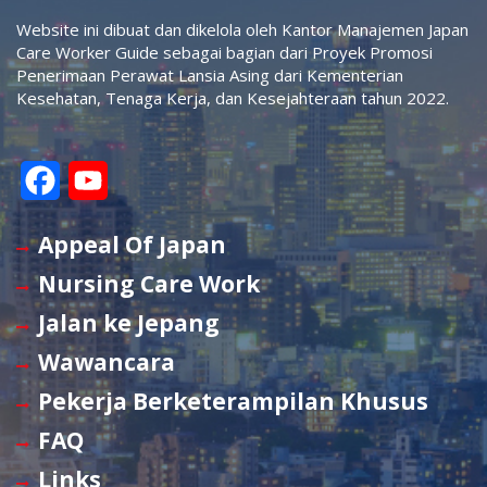
Website ini dibuat dan dikelola oleh Kantor Manajemen Japan
Care Worker Guide sebagai bagian dari Proyek Promosi
Penerimaan Perawat Lansia Asing dari Kementerian
Kesehatan, Tenaga Kerja, dan Kesejahteraan tahun 2022.
F
Y
a
o
Appeal Of Japan
c
u
Nursing Care Work
e
T
Jalan ke Jepang
b
u
Wawancara
o
b
Pekerja Berketerampilan Khusus
o
e
FAQ
k
C
Links