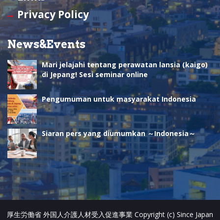
h
Privacy Policy
a
n
News&Events
n
Mari jelajahi tentang perawatan lansia (kaigo)
e
di Jepang! Sesi seminar online
l
Pengumuman untuk masyarakat Indonesia
Siaran pers yang diumumkan ～Indonesia～
厚生労働省 外国人介護人材受入促進事業 Copyright (c) Since Japan