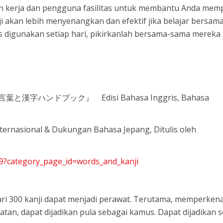
 kerja dan pengguna fasilitas untuk membantu Anda memp
nji akan lebih menyenangkan dan efektif jika belajar bersam
us digunakan setiap hari, pikirkanlah bersama-sama merek
護の言葉と漢字ハンドブック』 Edisi Bahasa Inggris, Bahasa
ernasional & Dukungan Bahasa Jepang, Ditulis oleh
009?category_page_id=words_and_kanji
i 300 kanji dapat menjadi perawat. Terutama, memperken
atan, dapat dijadikan pula sebagai kamus. Dapat dijadikan 