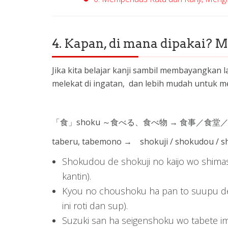
4. Kapan, di mana dipakai? 
Jika kita belajar kanji sambil membayangkan l
melekat di ingatan, dan lebih mudah untuk m
「食」shoku ～食べる、食べ物 → 食事／食
taberu, tabemono → shokuji / shokudou / s
Shokudou de shokuji no kaijo w
kantin).
Kyou no choushoku ha pan to su
ini roti dan sup).
Suzuki san ha seigenshoku wo 