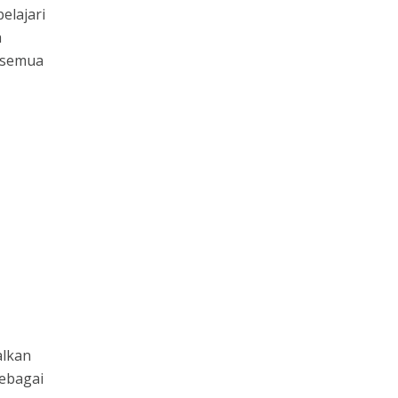
elajari
a
a semua
alkan
sebagai