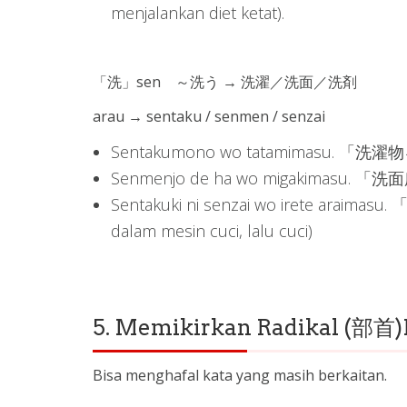
menjalankan diet ketat).
「洗」sen ～洗う → 洗濯／洗面／洗剤
arau → sentaku / senmen / senzai
Sentakumono wo tatamimasu. 「洗濯
Senmenjo de ha wo migakimasu. 「洗
Sentakuki ni senzai wo irete ar
dalam mesin cuci, lalu cuci)
5. Memikirkan Radikal (部首)K
Bisa menghafal kata yang masih berkaitan.