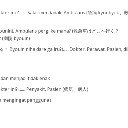
akter ini ? …… Sakit mendadak, Ambulans (急病 kyuubyou
younin), Ambulans pergi ke mana? (救急車はどこへ行く？
t (病院 byouin)
youin niha dare ga iru?)……Dokter, Perawat, Pasien, dl
an menjadi tidak enak
kter ini? …… Penyakit, Pasien (病気、病人)
n mengingat pengguna）