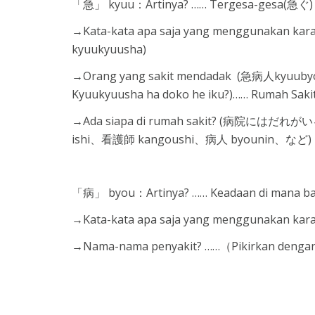
「急」 kyuu：Artinya? …… Tergesa-gesa(急ぐ)
→Kata-kata apa saja yang menggunakan kar
kyuukyuusha)
→Orang yang sakit mendadak (急病人kyuub
Kyuukyuusha ha doko he iku?)…… Rumah Saki
→Ada siapa di rumah sakit? (病院にはだれがいる？ B
ishi、看護師 kangoushi、病人 byounin、など)
「病」 byou：Artinya? …… Keadaan di mana bad
→Kata-kata apa saja yang menggunakan kara
→Nama-nama penyakit? ……（Pikirkan denga