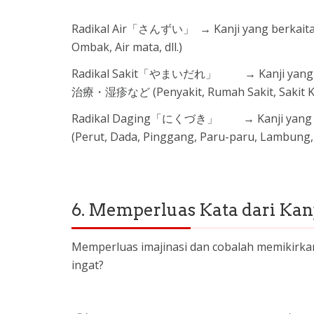
Radikal Air「さんずい」 → Kanji yang berkait
Ombak, Air mata, dll.)
Radikal Sakit「やまいだれ」 → Kanji yan
治療・湿疹など (Penyakit, Rumah Sakit, Sakit Kepal
Radikal Daging「にくづき」 → Kanji ya
(Perut, Dada, Pinggang, Paru-paru, Lambung, Tu
6. Memperluas Kata dari Ka
Memperluas imajinasi dan cobalah memikirkan k
ingat?