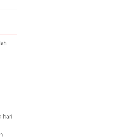
dah
i
hari
n