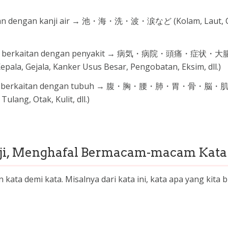
an dengan kanji air → 池・海・洗・波・涙など (Kolam, Laut, C
g berkaitan dengan penyakit → 病気・病院・頭痛・症状・
a, Gejala, Kanker Usus Besar, Pengobatan, Eksim, dll.)
ng berkaitan dengan tubuh → 腹・胸・腰・肺・胃・骨・脳
lang, Otak, Kulit, dll.)
nji, Menghafal Bermacam-macam Kata
ata demi kata. Misalnya dari kata ini, kata apa yang kita b