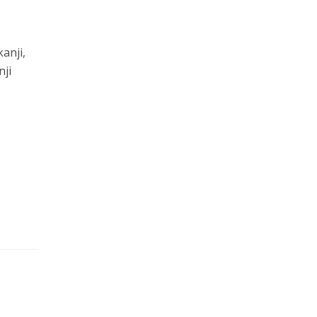
anji,
nji