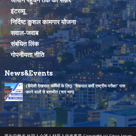
b
u
इंटरव्यू
o
b
निर्दिष्ट कुशल कामगार योजना
o
e
सवाल-जवाब
k
C
संबंधित लिंक
h
गोपनीयता नीति
a
n
News&Events
n
(विदेशी देखभाल कर्मियों के लिए) “देखभाल कर्मी राष्ट्रीय परीक्षा” पास
e
करने वालों से बातचीत (चार भाग)
l
厚生労働省 外国人介護人材受入促進事業 Copyright (c) Since Japan