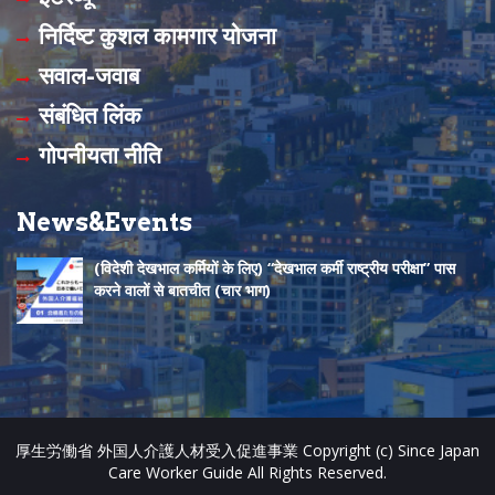
o
b
निर्दिष्ट कुशल कामगार योजना
o
e
सवाल-जवाब
k
C
संबंधित लिंक
h
गोपनीयता नीति
a
n
News&Events
n
(विदेशी देखभाल कर्मियों के लिए) “देखभाल कर्मी राष्ट्रीय परीक्षा” पास
e
करने वालों से बातचीत (चार भाग)
l
厚生労働省 外国人介護人材受入促進事業 Copyright (c) Since Japan
Care Worker Guide All Rights Reserved.