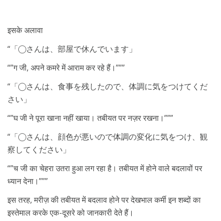
इसके अलावा
“「◯さんは、部屋で休んでいます」
“”ग जी, अपने कमरे में आराम कर रहे हैं।”””
“「◯さんは、食事を残したので、体調に気をつけてくだ
さい」
“”घ जी ने पूरा खाना नहीं खाया। तबीयत पर नज़र रखना।”””
“「◯さんは、顔色が悪いので体調の変化に気をつけ、観
察してください」
“”च जी का चेहरा उतरा हुआ लग रहा है। तबीयत में होने वाले बदलावों पर
ध्यान देना।”””
इस तरह, मरीज़ की तबीयत में बदलाव होने पर देखभाल कर्मी इन शब्दों का
इस्तेमाल करके एक-दूसरे को जानकारी देते हैं।