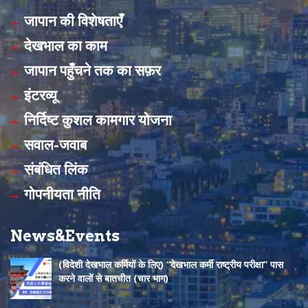
a
o
जापान की विशेषताएँ
c
u
देखभाल का काम
e
T
जापान पहुँचने तक का सफ़र
b
u
इंटरव्यू
o
b
निर्दिष्ट कुशल कामगार योजना
o
e
सवाल-जवाब
k
C
संबंधित लिंक
h
गोपनीयता नीति
a
n
News&Events
n
(विदेशी देखभाल कर्मियों के लिए) “देखभाल कर्मी राष्ट्रीय परीक्षा” पास
e
करने वालों से बातचीत (चार भाग)
l