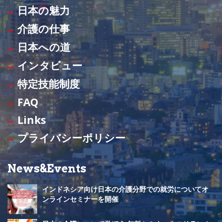
日本の魅力
c
u
介護の仕事
e
T
日本への道
b
u
インタビュー
o
b
特定技能制度
o
e
FAQ
k
C
Links
h
プライバシーポリシー
a
n
News&Events
n
インドネシア向け日本の介護分野での就労についてオ
e
ンラインセミナーを開催
l