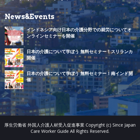
n
News&Events
n
インドネシア向け日本の介護分野での就労についてオ
e
ンラインセミナーを開催
l
日本の介護について学ぼう 無料セミナー！スリランカ
開催
日本の介護について学ぼう 無料セミナー！南インド開
催
厚生労働省 外国人介護人材受入促進事業 Copyright (c) Since Japan
Care Worker Guide All Rights Reserved.