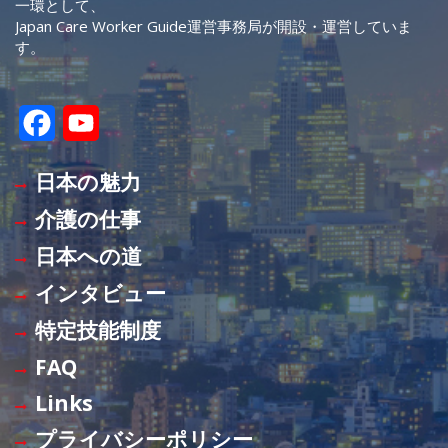
一環として、
Japan Care Worker Guide運営事務局が開設・運営していま
す。
F
Y
a
o
日本の魅力
c
u
介護の仕事
e
T
日本への道
b
u
インタビュー
o
b
特定技能制度
o
e
FAQ
k
C
Links
h
プライバシーポリシー
a